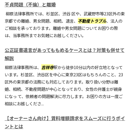
不貞問題（不倫）と離婚
柳原法律事務所では、杉並区、渋谷 区や、武蔵野市等23区外の東
京都での離婚、男女問題、相続、遺言、
不動産トラブル
、法人の
ご相談を承っております。離婚や男女問題についてお困りの際
は、当事務所までお気軽にお越しください。
公正証書遺言があってももめるケースとは？対策も併せて
解説
柳原法律事務所は、
吉祥寺
駅から徒歩10分以内の好立地となって
います。杉並区、渋谷区を中心に東京23区はもちろんのこと、23
区外の東京都の法務にも対応しております。取り扱い分野は離
婚、相続、不動産問題が中心となっており、女性の弁護士が親身
になっ て、依頼者の問題解決に尽力します。お困りの方は一度ご
相談にお越しくださ...
【オーナーさん向け】賃料増額請求をスムーズに行うポイ
ントとは