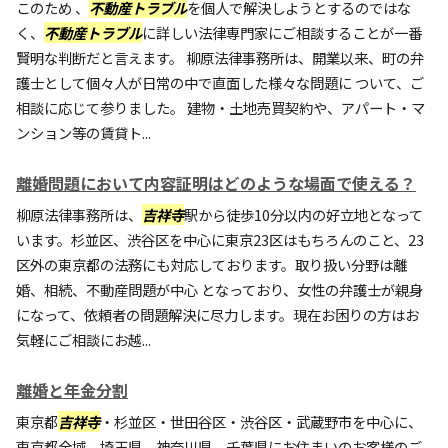
このため 、
不動産トラブル
を個人で解決しようとするのではな
く、
不動産トラブル
に詳しい法律専門家にご相談することが一番
賢明な判断だと言えます。 柳原法律事務所は、開業以来、町の弁
護士として個々人が日常の中で直面した様々な問題に ついて、ご
相談に応じて参りました。 建物・土地売買契約や、アパート・マ
ンション等の賃貸ト...
離婚問題において内容証明はどのような場面で使える？
柳原法律事務所は、
吉祥寺
駅から徒歩10分以内の好立地となって
います。杉並区、渋谷区を中心に東京23区はもちろんのこと、23
区外の東京都の法務にも対応しております。取り扱い分野は離
婚、相続、不動産問題が中心 となっており、女性の弁護士が親身
になって、依頼者の問題解決に尽力します。現在お困りの方はお
気軽にご相談にお越...
離婚と年金分割
東京都
吉祥寺
・杉並区・世田谷区・渋谷区・武蔵野市を中心に、
東京都全域、埼玉県、神奈川県、千葉県にお住まいのお客様のご