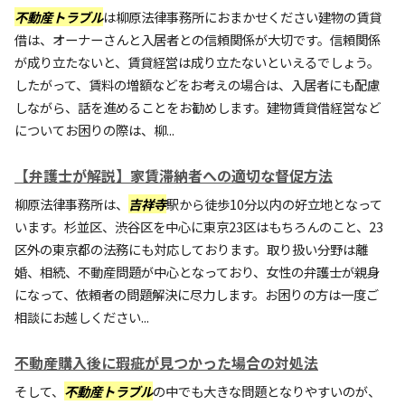
不動産トラブル
は柳原法律事務所におまかせください建物の賃貸
借は、オーナーさんと入居者との信頼関係が大切です。信頼関係
が成り立たないと、賃貸経営は成り立たないといえるでしょう。
したがって、賃料の増額などをお考えの場合は、入居者にも配慮
しながら、話を進めることをお勧めします。建物賃貸借経営など
についてお困りの際は、柳...
【弁護士が解説】家賃滞納者への適切な督促方法
柳原法律事務所は、
吉祥寺
駅から徒歩10分以内の好立地となって
います。杉並区、渋谷区を中心に東京23区はもちろんのこと、23
区外の東京都の法務にも対応しております。取り扱い分野は離
婚、相続、不動産問題が中心となっており、女性の弁護士が親身
になって、依頼者の問題解決に尽力します。お困りの方は一度ご
相談にお越しください...
不動産購入後に瑕疵が見つかった場合の対処法
そして、
不動産トラブル
の中でも大きな問題となりやすいのが、