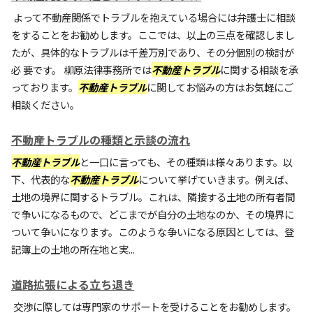
よって不動産関係でトラブルを抱えている場合には弁護士に相談
をすることをお勧めします。ここでは、以上の三点を確認しまし
たが、具体的なトラブルは千差万別であり、その分個別の検討が
必 要です。 柳原法律事務所では
不動産トラブル
に関する相談を承
っております。
不動産トラブル
に関してお悩みの方はお気軽にご
相談ください。
不動産トラブルの種類と示談の流れ
不動産トラブル
と一口に言っても、その種類は様々あります。以
下、代表的な
不動産トラブル
について挙げていきます。例えば、
土地の境界に関するトラブル。これは、隣接する土地の所有者間
で争いになるもので、どこまでが自分の土地なのか、その境界に
ついて争いになります。このような争いになる原因としては、登
記簿上の土地の所在地と実...
道路拡張による立ち退き
交渉に際しては専門家のサポートを受けることをお勧めします。