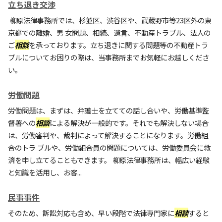
立ち退き交渉
柳原法律事務所では、杉並区、渋谷区や、武蔵野市等23区外の東
京都での離婚、男 女問題、相続、遺言、不動産トラブル、法人の
ご
相談
を承っております。立ち退きに関する問題等の不動産トラ
ブルについてお困りの際は、当事務所までお気軽にお越しくださ
い。
労働問題
労働問題は、まずは、弁護士を立てての話し合いや、労働基準監
督署への
相談
による解決が一般的です。それでも解決しない場合
は、労働審判や、裁判によって解決することになります。労働組
合のトラ ブルや、労働組合員の問題については、労働委員会に救
済を申し立てることもできます。 柳原法律事務所は、幅広い経験
と知識を活用し、お客...
民事事件
そのため、訴訟対応も含め、早い段階で法律専門家に
相談
すると