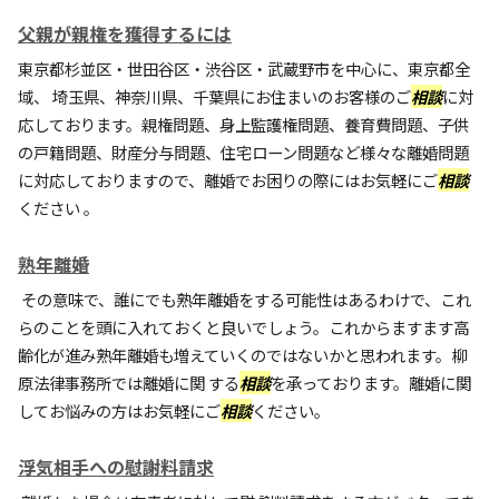
父親が親権を獲得するには
東京都杉並区・世田谷区・渋谷区・武蔵野市を中心に、東京都全
域、 埼玉県、神奈川県、千葉県にお住まいのお客様のご
相談
に対
応しております。親権問題、身上監護権問題、養育費問題、子供
の戸籍問題、財産分与問題、住宅ローン問題など様々な離婚問題
に対応しておりますので、離婚でお困りの際にはお気軽にご
相談
ください 。
熟年離婚
その意味で、誰にでも熟年離婚をする可能性はあるわけで、これ
らのことを頭に入れておくと良いでしょう。これからますます高
齢化が進み熟年離婚も増えていくのではないかと思われます。柳
原法律事務所では離婚に関 する
相談
を承っております。離婚に関
してお悩みの方はお気軽にご
相談
ください。
浮気相手への慰謝料請求