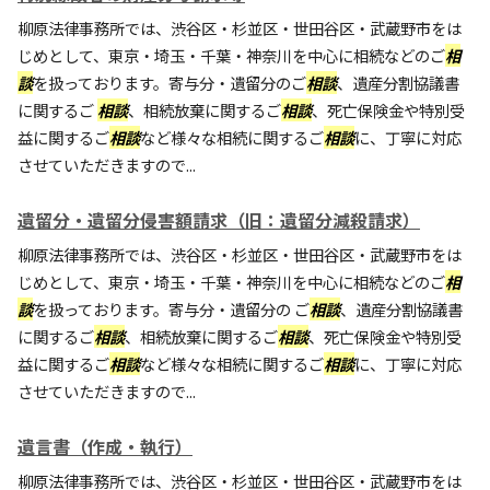
柳原法律事務所では、渋谷区・杉並区・世田谷区・武蔵野市をは
じめとして、東京・埼玉・千葉・神奈川を中心に相続などのご
相
談
を扱っております。寄与分・遺留分のご
相談
、遺産分割協議書
に関するご
相談
、相続放棄に関するご
相談
、死亡保険金や特別受
益に関するご
相談
など様々な相続に関するご
相談
に、丁寧に対応
させていただきますので...
遺留分・遺留分侵害額請求（旧：遺留分減殺請求）
柳原法律事務所では、渋谷区・杉並区・世田谷区・武蔵野市をは
じめとして、東京・埼玉・千葉・神奈川を中心に相続などのご
相
談
を扱っております。寄与分・遺留分の ご
相談
、遺産分割協議書
に関するご
相談
、相続放棄に関するご
相談
、死亡保険金や特別受
益に関するご
相談
など様々な相続に関するご
相談
に、丁寧に対応
させていただきますので...
遺言書（作成・執行）
柳原法律事務所では、渋谷区・杉並区・世田谷区・武蔵野市をは