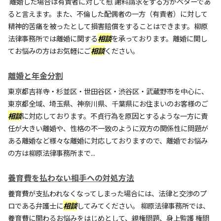
離婚した場合は有責者に対して慰 謝料請求をする方がベターであ
ると言えます。また、不倫した配偶者の一方（有責者）に対して
精神的苦痛を被ったとして損害賠償をすることはできます。柳原
法律事務所では離婚に関する
相談
を承っております。離婚に関し
てお悩みの方はお気軽にご
相談
ください。
離婚と年金分割
東京都吉祥寺・杉並区・世田谷区・渋谷区・武蔵野市を中心に、
東京都全域、埼玉県、神奈川県、千葉県にお住まいのお客様のご
相談
に対応しております。不貞行為を原因とするような一方に責
任が大きい離婚や、性格の不一致のように双方の関係性に問題が
ある離婚など様々な離婚に対応しておりますので、離婚でお悩み
の方は柳原法律事務所まで...
養育費を払わない相手への対処方法
養育費が支払われなくなってしまった場合には、法律と交渉のプ
ロである弁護士に
相談
してみてください。 柳原法律事務所では、
養育費に関わるお悩みをはじめとして、親権問題、身上監護 権問