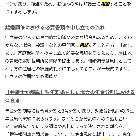
ーンがあり、複雑なため、お悩みの際は弁護士に
相談
することを
おすすめします。
離婚調停における必要書類や申し立ての流れ
申立書の記入には専門的な知識が必要な場合もあるため、よくわ
からない場合、弁護士などの専門家に
相談
することをおすすめし
ます。家庭裁判所への申し立て必要な書類をそろえたら、居住地
の管轄の家庭裁判所に書類を提出します。離婚調停は原則として
相手方の住居地の家庭裁判所に申し立てることが一般的ですが、
申立人の住居地でも調停が...
【弁護士が解説】熟年離婚をした場合の年金分割における
注意点
年金分割制度には合意分割と3号分割があり、対象は婚姻中の厚生
年金納付実績に限られます。まとめ合意分割のための話し合い
か、家庭裁判所による調停や審判によって決定された割合を、
「標準報酬改定請求書」に記し、年金事務所に提出します。熟年