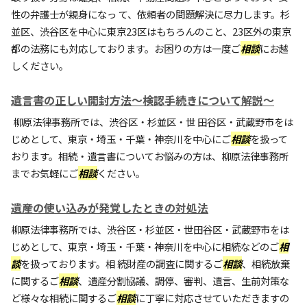
性の弁護士が親身になっ て、依頼者の問題解決に尽力します。杉
並区、渋谷区を中心に東京23区はもちろんのこと、23区外の東京
都の法務にも対応しております。お困りの方は一度ご
相談
にお越
しください。
遺言書の正しい開封方法～検認手続きについて解説～
柳原法律事務所では、渋谷区・杉並区・世 田谷区・武蔵野市をは
じめとして、東京・埼玉・千葉・神奈川を中心にご
相談
を扱って
おります。相続・遺言書についてお悩みの方は、柳原法律事務所
までお気軽にご
相談
ください。
遺産の使い込みが発覚したときの対処法
柳原法律事務所では、渋谷区・杉並区・世田谷区・武蔵野市をは
じめとして、東京・埼玉・千葉・神奈川を中心に相続などのご
相
談
を扱っております。相 続財産の調査に関するご
相談
、相続放棄
に関するご
相談
、遺産分割協議、調停、審判、遺言、生前対策な
ど様々な相続に関するご
相談
に丁寧に対応させていただきますの