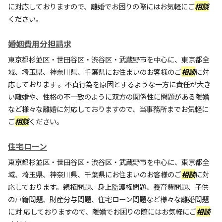
に対応しておりますので、離婚でお困りの際にはお気軽にご
相談
ください。
婚姻費用分担請求
東京都杉並区・世田谷区・渋谷区・武蔵野市を中心に、東京都全
域、埼玉県、神奈川県、千葉県にお住まいのお客様のご
相談
に対
応しております 。不貞行為を原因とするような一方に責任が大き
い離婚や、性格の不一致のように双方の関係性に問題がある離婚
など様々な離婚に対応しておりますので、当事務所までお気軽に
ご
相談
ください。
住宅ローン
東京都杉並区・世田谷区・渋谷区・武蔵野市を中心に、東京都全
域、埼玉県、神奈川県、千葉県にお住まいのお客様のご
相談
に対
応しております。親権問題、身上監護権問題、養育費問題、子供
の戸籍問題、財産分与問題、住宅ローン問題など様々な離婚問題
に対 応しておりますので、離婚でお困りの際にはお気軽にご
相談