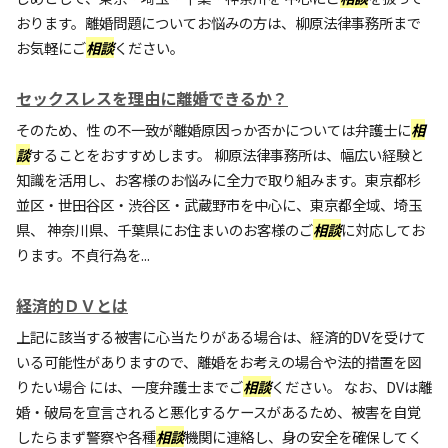
おります。離婚問題についてお悩みの方は、柳原法律事務所まで
お気軽にご
相談
ください。
セックスレスを理由に離婚できるか？
そのため、性 の不一致が離婚原因っか否かについては弁護士に
相
談
することをおすすめします。 柳原法律事務所は、幅広い経験と
知識を活用し、お客様のお悩みに全力で取り組みます。東京都杉
並区・世田谷区・渋谷区・武蔵野市を中心に、東京都全域、埼玉
県、 神奈川県、千葉県にお住まいのお客様のご
相談
に対応してお
ります。不貞行為を...
経済的ＤＶとは
上記に該当する被害に心当たりがある場合は、経済的DVを受けて
いる可能性がありますので、離婚をお考えの場合や法的措置を図
りたい場合 には、一度弁護士までご
相談
ください。 なお、DVは離
婚・破局を宣言されると悪化するケースがあるため、被害を自覚
したらまず警察や各種
相談
機関に連絡し、身の安全を確保してく