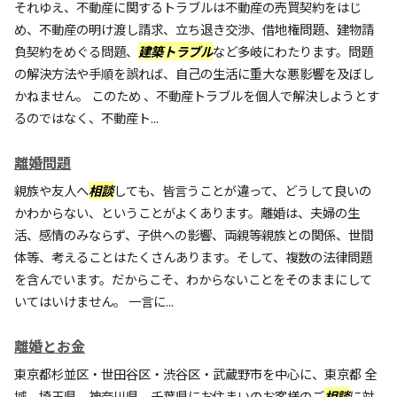
それゆえ、不動産に関するトラブルは不動産の売買契約をはじ
め、不動産の明け渡し請求、立ち退き交渉、借地権問題、建物請
負契約をめぐる問題、
建築トラブル
など多岐にわたります。問題
の解決方法や手順を誤れば、自己の生活に重大な悪影響を及ぼし
かねません。 このため 、不動産トラブルを個人で解決しようとす
るのではなく、不動産ト...
離婚問題
親族や友人へ
相談
しても、皆言うことが違って、どうして良いの
かわからない、ということがよくあります。離婚は、夫婦の生
活、感情のみならず、子供への影響、両親等親族との関係、世間
体等、考えることはたくさんあります。そして、複数の法律問題
を含んでいます。だからこそ、わからないことをそのままにして
いてはいけません。 一言に...
離婚とお金
東京都杉並区・世田谷区・渋谷区・武蔵野市を中心に、東京都 全
域、埼玉県、神奈川県、千葉県にお住まいのお客様のご
相談
に対