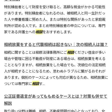
特別縁故者として財産を受け取ると、高額な税金がかかる可能性
があります。特別縁故者になれるのは、被相続人と同一生計だっ
た人や療養看護に努めた人、または特別な関係があったと家庭裁
判所が認める人です。まとめ特別縁故者の申立については、専門
家である弁護士への
相談
をおすすめします。
相続放棄をすると代襲相続は起きない｜次の相続人は誰？
相続に関することは柳原法律事務所にご
相談
ください借金が多い
場合や管理に困る不動産が財産にある場合は、相続放棄を考える
こととなりますが、相続放棄をした場合でも、次順位の法定相続
人が相続することになるため、思わぬトラブルに繋がるおそれが
あります。個別のケースによっても対応が異なるため、相続放棄に
ついては専門家に
相談
す...
公正証書遺言があってももめるケースとは？対策も併せて
解説
取り扱い分野は離婚、相続、不動産問題が中心となっており、女