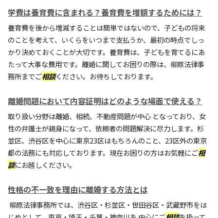
学費は養育費に含まれる？養育費を増額するためには？
養育費を後から増減することは簡単ではないので、子どもの将来
のことを考えて、いくらをいつまで支払うか、最初の時点でしっ
かり決めておくことが大切です。養育費は、子どもを育てるにあ
たって大事な費用です。離婚に関してお困りの際は、柳原法律事
務所までご
相談
ください。お待ちしております。
離婚問題において内容証明はどのような場面で使える？
取り扱い分野は離婚、相続、不動産問題が中心 となっており、女
性の弁護士が親身になって、依頼者の問題解決に尽力します。杉
並区、渋谷区を中心に東京23区はもちろんのこと、23区外の東京
都の法務にも対応しております。現在お困りの方はお気軽にご
相
談
にお越しください。
性格の不一致を理由に離婚する方法とは
柳原法律事務所では、渋谷区・杉並区・世田谷区・武蔵野市をは
じめとして、東京・埼玉・千葉・神奈川を 中心にご
相談
を扱って