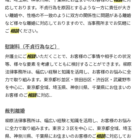
応しております。不貞行為を原因とするような一方に責任が大き
い離婚や、性格の不一致のように双方の関係性に問題がある離婚
など様々な離婚に対応しておりますので、当事務所までお気軽に
ご
相談
ください。
慰謝料（不貞行為など）
弁護士にご
相談
いただくことで、お客様のご事情や相手との状況
等、様々な要素 を考慮してともに検討することができます。柳原
法律事務所は、幅広い経験と知識を活用し、お客様のお悩みに全
力で取り組みます。東京都杉並区・世田谷区・渋谷区・武蔵野市
を中心に、東京都全域、埼玉県、神奈川県、千葉県にお住まいの
お客様 のご
相談
に対応...
裁判離婚
柳原法律事務所は、幅広い経験と知識を活用し、お客様のお悩み
に全力で取り組みます。東京２３区を中心 に、東京都全域、埼玉
県、神奈川県、千葉県にお住まいのお客様のご
相談
に対応してお