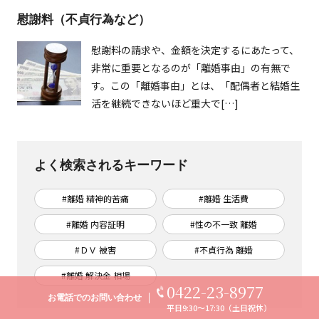
慰謝料（不貞行為など）
慰謝料の請求や、金額を決定するにあたって、
非常に重要となるのが「離婚事由」の有無で
す。この「離婚事由」とは、「配偶者と結婚生
活を継続できないほど重大で[…]
よく検索されるキーワード
#離婚 精神的苦痛
#離婚 生活費
#離婚 内容証明
#性の不一致 離婚
#ＤＶ 被害
#不貞行為 離婚
#離婚 解決金 相場
0422-23-8977
お電話での
お問い合わせ
平日9:30～17:30（土日祝休）