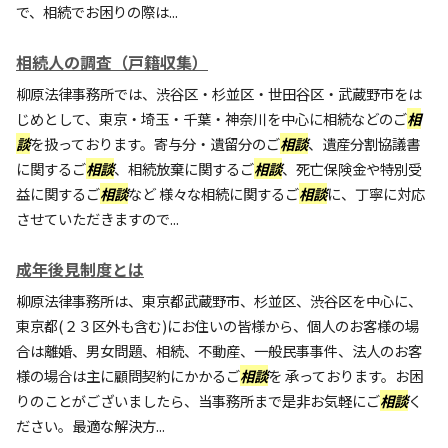
で、相続でお困りの際は...
相続人の調査（戸籍収集）
柳原法律事務所では、渋谷区・杉並区・世田谷区・武蔵野市をは
じめとして、東京・埼玉・千葉・神奈川を中心に相続などのご
相
談
を扱っております。寄与分・遺留分のご
相談
、遺産分割協議書
に関するご
相談
、相続放棄に関するご
相談
、死亡保険金や特別受
益に関するご
相談
など 様々な相続に関するご
相談
に、丁寧に対応
させていただきますので...
成年後見制度とは
柳原法律事務所は、東京都武蔵野市、杉並区、渋谷区を中心に、
東京都(２３区外も含む)にお住いの皆様から、個人のお客様の場
合は離婚、男女問題、相続、不動産、一般民事事件、法人のお客
様の場合は主に顧問契約にかかるご
相談
を 承っております。お困
りのことがございましたら、当事務所まで是非お気軽にご
相談
く
ださい。最適な解決方...