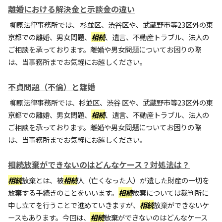
離婚における解決金と示談金の違い
柳原法律事務所では、 杉並区、渋谷区や、武蔵野市等23区外の東
京都での離婚、男女問題、
相続
、遺言、不動産トラブル、法人の
ご相談を承っております。離婚や男女問題についてお困りの際
は、当事務所までお気軽にお越しください。
不貞問題（不倫）と離婚
柳原法律事務所では、杉並区、渋谷 区や、武蔵野市等23区外の東
京都での離婚、男女問題、
相続
、遺言、不動産トラブル、法人の
ご相談を承っております。離婚や男女問題についてお困りの際
は、当事務所までお気軽にお越しください。
相続放棄ができないのはどんなケース？対処法は？
相続
放棄とは、被
相続
人（亡くなった人）が遺した財産の一切を
放棄する手続きのことをいいます。
相続
放棄については裁判所に
申し立てを行うことで進めていきますが、
相続
放棄ができないケ
ースもあります。今回は、
相続
放棄ができないのはどんなケース