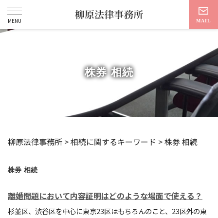
株券 相続
柳原法律事務所
>
相続に関するキーワード
>
株券 相続
株券 相続
離婚問題において内容証明はどのような場面で使える？
杉並区、渋谷区を中心に東京23区はもちろんのこと、23区外の東