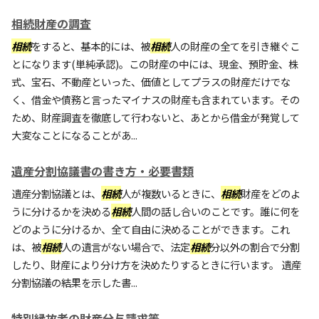
相続財産の調査
相続
をすると、基本的には、被
相続
人の財産の全てを引き継ぐこ
とになります(単純承認)。この財産の中には、現金、預貯金、株
式、宝石、不動産といった、価値としてプラスの財産だけでな
く、借金や債務と言ったマイナスの財産も含まれています。その
ため、財産調査を徹底して行わないと、あとから借金が発覚して
大変なことになることがあ...
遺産分割協議書の書き方・必要書類
遺産分割協議とは、
相続
人が複数いるときに、
相続
財産をどのよ
うに分けるかを決める
相続
人間の話し合いのことです。誰に何を
どのように分けるか、全て自由に決めることができます。これ
は、被
相続
人の遺言がない場合で、法定
相続
分以外の割合で分割
したり、財産により分け方を決めたりするときに行います。 遺産
分割協議の結果を示した書...
特別縁故者の財産分与請求等