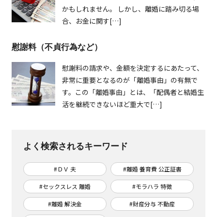
かもしれません。 しかし、離婚に踏み切る場
合、お金に関す[…]
慰謝料（不貞行為など）
慰謝料の請求や、金額を決定するにあたって、
非常に重要となるのが「離婚事由」の有無で
す。この「離婚事由」とは、「配偶者と結婚生
活を継続できないほど重大で[…]
よく検索されるキーワード
#ＤＶ 夫
#離婚 養育費 公正証書
#セックスレス 離婚
#モラハラ 特徴
#離婚 解決金
#財産分与 不動産