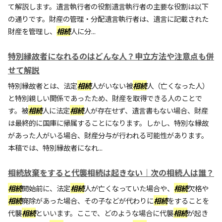
て解説します。遺言執行者の役割遺言執行者の主要な役割は以下
の通りです。財産の管理・分配遺言執行者は、遺言に記載された
財産を管理し、
相続
人に分...
特別縁故者になれるのはどんな人？申立方法や注意点も併
せて解説
特別縁故者とは、法定
相続
人がいない被
相続
人（亡くなった人）
と特別親しい関係であったため、財産を取得できる人のことで
す。被
相続
人に法定
相続
人が存在せず、遺言書もない場合、財産
は最終的に国庫に帰属することになります。しかし、特別な縁故
があった人がいる場合、財産分与が行われる可能性があります。
本稿では、特別縁故者になれ...
相続放棄をすると代襲相続は起きない｜次の相続人は誰？
相続
開始前に、法定
相続
人が亡くなっていた場合や、
相続
欠格や
相続
廃除があった場合、その子などが代わりに
相続
をすることを
代襲
相続
といいます。ここで、どのような場合に代襲
相続
が起き