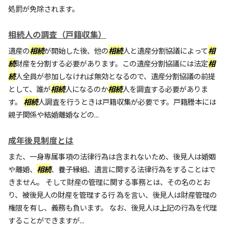
処罰が免除されます。
相続人の調査（戸籍収集）
遺産の
相続
が開始した後、他の
相続
人と遺産分割協議によって
相
続
財産を分割する必要があります。この遺産分割協議には法定
相
続
人全員が参加しなければ無効となるので、遺産分割協議の前提
として、誰が
相続
人になるのか
相続
人を調査する必要がありま
す。
相続
人調査を行うときは戸籍収集が必要です。戸籍謄本には
親子関係や結婚離婚などの...
成年後見制度とは
また、一身専属事項の法律行為は含まれないため、後見人は婚姻
や離婚、
相続
、養子縁組、遺言に関する法律行為をすることはで
きません。 そして財産の管理に関する事務とは、その名のとお
り、被後見人の財産を管理する行 為を言い、後見人は財産管理の
権限を有し、義務も負います。 なお、後見人は上記の行為を代理
することができますが...