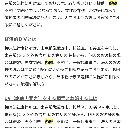
京都の法務にも対応しております。取り扱い分野は離婚、
相続
、
不動産問題が中心 となっており、女性の弁護士が親身になって、
依頼者の問題解決に尽力します。現在お困りの方はお気軽にご相
談にお越しください。
経済的ＤＶとは
柳原法律事務所は、東京都武蔵野市、杉並区、渋谷区を中心に、
東京都(２３区外も含む)にお住いの 皆様から、個人のお客様の場
合は離婚、男女問題、
相続
、不動産、一般民事事件、法人のお客
様の場合は主に顧問契約にかかるご相談を承っております。お困
りのことがございましたら、当事務所まで是非お気軽にご相談く
ださい。最適な解決方...
DV（家庭内暴力）をする相手と離婚するには
柳原法律事務所は、東京都武蔵野市、杉並区、渋 谷区を中心に、
東京都(２３区外も含む)にお住いの皆様から、個人のお客様の場
合は離婚、男女問題、
相続
、不動産、一般民事事件、法人のお客