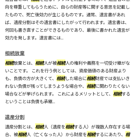
向を尊重してもらうために、自らの財産等に関する意思を記載し
たもので、死亡後効力が生じるものです。通常、遺言書があれ
ば、遺産分割はその遺言書にしたがって行われます。遺言書は、
何回も書き直すことができるものであり、最後に書かれた遺言が
効力を発します。遺言書には...
相続放棄
相続
放棄とは、
相続
人が被
相続
人の権利や義務を一切受け継がな
いことです。 これを行う例としては、資産価値のある財産より
も、負債の方が大きくて、
相続
した場合に
相続
財産では支払いき
れない負債が残ってしまうような場合や、
相続
に関わりたくない
場合などが挙げられます。 これによるメリットとして、
相続
する
ということは負債も承継...
遺産分割
遺産分割とは、
相続
人（遺産を
相続
する人）が複数人存在する場
合、被
相続
人（亡くなった人）から財産を
相続
するにあたり、
相