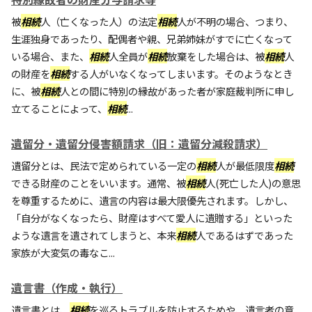
被
相続
人（亡くなった人）の法定
相続
人が不明の場合、つまり、
生涯独身であったり、配偶者や親、兄弟姉妹がすでに亡くなって
いる場合、また、
相続
人全員が
相続
放棄をした場合は、被
相続
人
の財産を
相続
する人がいなくなってしまいます。そのようなとき
に、被
相続
人との間に特別の縁故があった者が家庭裁判所に申し
立てることによって、
相続
...
遺留分・遺留分侵害額請求（旧：遺留分減殺請求）
遺留分とは、民法で定められている一定の
相続
人が最低限度
相続
できる財産のことをいいます。通常、被
相続
人(死亡した人)の意思
を尊重するために、遺言の内容は最大限優先されます。しかし、
「自分がなくなったら、財産はすべて愛人に遺贈する」といった
ような遺言を遺されてしまうと、本来
相続
人であるはずであった
家族が大変気の毒なこ...
遺言書（作成・執行）
遺言書とは、
相続
を巡るトラブルを防止するためや、遺言者の意