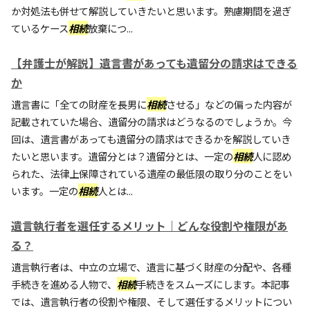
か対処法も併せて解説していきたいと思います。熟慮期間を過ぎ
ているケース
相続
放棄につ...
【弁護士が解説】遺言書があっても遺留分の請求はできる
か
遺言書に「全ての財産を長男に
相続
させる」などの偏った内容が
記載されていた場合、遺留分の請求はどうなるのでしょうか。今
回は、遺言書があっても遺留分の請求はできるかを解説していき
たいと思います。遺留分とは？遺留分とは、一定の
相続
人に認め
られた、法律上保障されている遺産の最低限の取り分のことをい
います。一定の
相続
人とは...
遺言執行者を選任するメリット｜どんな役割や権限があ
る？
遺言執行者は、中立の立場で、遺言に基づく財産の分配や、各種
手続きを進める人物で、
相続
手続きをスムーズにします。本記事
では、遺言執行者の役割や権限、そして選任するメリットについ