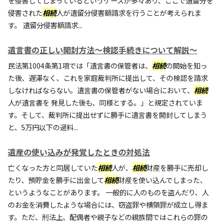
を侵害してしまっているというケースが多々あり、ここで遺留分を
侵害された
相続
人が遺留分侵害額請求を行うことが考えられま
す。 遺留分侵害額請求...
遺言書の正しい開封方法～検認手続きについて解説～
民法第1004条第1項では「遺言書の保管者は、
相続
の開始を知っ
た後、遅滞なく、これを家庭裁判所に提出して、その検認を請求
しなければならない。遺言書の保管者がない場合において、
相続
人が遺言書を 発見した後も、同様とする。」と規定されていま
す。そして、裁判所に提出せずに勝手に遺言書を開封してしまう
と、5万円以下の過料...
遺産の使い込みが発覚したときの対処法
亡くなった方と同居していた
相続
人が、
相続
財産を勝手に売却し
たり、預貯金を勝手に出金して
相続
財産を使い込んでしまった、
というようなことがあります。 一般的に人のものを盗んだり、人
のお金を消費したような場合には、窃盗罪や横領罪が成立し得ま
す。ただ、刑法上、配偶者や親子などの親族間ではこれらの罪の