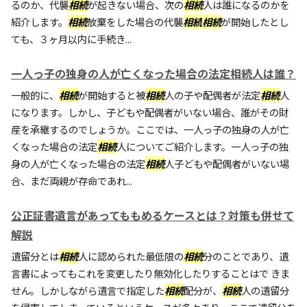
るのか、代襲
相続
が起きない場合、次の
相続
人は誰になるのかを
紹介します。
相続
放棄をした場合の代襲
相続
相続
が開始したとし
ても、３ヶ月以内に手続き...
一人っ子の独身の人が亡くなった場合の法定相続人は誰？
一般的に、
相続
が開始すると被
相続
人の子や配偶者が法定
相続
人
になります。しかし、子どもや配偶者がいない場合、誰がその財
産を承継するのでしょうか。ここでは、一人っ子の独身の人が亡
くなった場合の法定
相続
人についてご紹介します。一人っ子の独
身の人が亡くなった場合の法定
相続
人子どもや配偶者がいない場
合、まだ両親が存命であれ...
公正証書遺言があってももめるケースとは？対策も併せて
解説
遺留分とは
相続
人に認められた最低限の
相続
分のことであり、遺
言書によってもこれを変更したり無効化したりすることはで きま
せん。しかしながら遺言で指定した
相続
配分が、
相続
人の遺留分