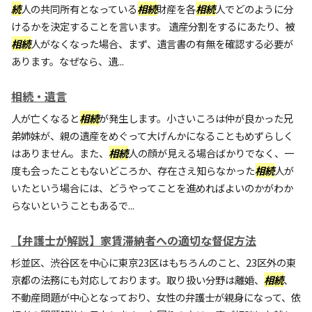
続
人の共同所有となっている
相続
財産を各
相続
人でどのように分
けるかを決定することを言います。 遺産分割をするにあたり、被
相続
人がなくなった場合、まず、遺言書の有無を確認する必要が
あります。なぜなら、遺...
相続・遺言
人が亡くなると
相続
が発生します。小さいころは仲が良かった兄
弟姉妹が、親の遺産をめぐって大げんかになることもめずらしく
はありません。また、
相続
人の顔が見える場合ばかりでなく、一
度も会ったこともないどころか、存在さえ知らなかった
相続
人が
いたという場合には、どうやってことを進めればよいのかがわか
らないということもあるで...
【弁護士が解説】家賃滞納者への適切な督促方法
杉並区、渋谷区を中心に東京23区はもちろんのこと、23区外の東
京都の法務にも対応しております。取り扱い分野は離婚、
相続
、
不動産問題が中心となっており、女性の弁護士が親身になって、依