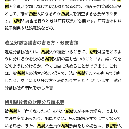
続
人全員が参加しなければ無効となるので、遺産分割協議の前提
として、誰が
相続
人になるのか
相続
人を調査する必要がありま
す。
相続
人調査を行うときは戸籍収集が必要です。戸籍謄本には
親子関係や結婚離婚などの...
遺産分割協議書の書き方・必要書類
遺産分割協議とは、
相続
人が複数いるときに、
相続
財産をどのよ
うに分けるかを決める
相続
人間の話し合いのことです。誰に何を
どのように分けるか、全て自由に決めることができます。これ
は、被
相続
人の遺言がない場合で、法定
相続
分以外の割合で分割
したり、財産により分け方を決めたりするときに行います。 遺産
分割協議の結果を示した書...
特別縁故者の財産分与請求等
被
相続
人（亡くなった人）の法定
相続
人が不明の場合、つまり、
生涯独身であったり、配偶者や親、兄弟姉妹がすでに亡くなって
いる場合、また、
相続
人全員が
相続
放棄をした場合は、被
相続
人