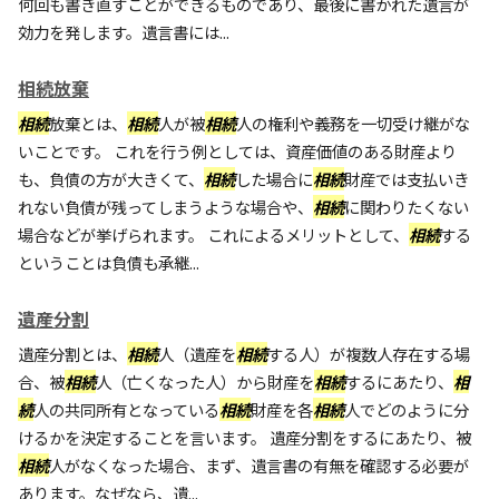
何回も書き直すことができるものであり、最後に書かれた遺言が
効力を発します。遺言書には...
相続放棄
相続
放棄とは、
相続
人が被
相続
人の権利や義務を一切受け継がな
いことです。 これを行う例としては、資産価値のある財産より
も、負債の方が大きくて、
相続
した場合に
相続
財産では支払いき
れない負債が残ってしまうような場合や、
相続
に関わりたくない
場合などが挙げられます。 これによるメリットとして、
相続
する
ということは負債も承継...
遺産分割
遺産分割とは、
相続
人（遺産を
相続
する人）が複数人存在する場
合、被
相続
人（亡くなった人）から財産を
相続
するにあたり、
相
続
人の共同所有となっている
相続
財産を各
相続
人でどのように分
けるかを決定することを言います。 遺産分割をするにあたり、被
相続
人がなくなった場合、まず、遺言書の有無を確認する必要が
あります。なぜなら、遺...