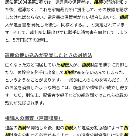
民法第1004条第1項では「遺言書の保管者は、
相続
の開始を知っ
た後、遅滞なく、これを家庭裁判所に提出して、その検認を請求
しなければならない。遺言書の保管者がない場合において、
相続
人が遺言書を 発見した後も、同様とする。」と規定されていま
す。そして、裁判所に提出せずに勝手に遺言書を開封してしまう
と、5万円以下の過料...
遺産の使い込みが発覚したときの対処法
亡くなった方と同居していた
相続
人が、
相続
財産を勝手に売却し
たり、預貯金を勝手に出金して
相続
財産を使い込んでしまった、
というようなことがあります。 一般的に人のものを盗んだり、人
のお金を消費したような場合には、窃盗罪や横領罪が成立し得ま
す。ただ、刑法上、配偶者や親子などの親族間ではこれらの罪の
処罰が免除されます。
相続人の調査（戸籍収集）
遺産の
相続
が開始した後、他の
相続
人と遺産分割協議によって
相
続
財産を分割する必要があります。この遺産分割協議には法定
相