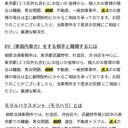
東京都(２３区外も含む)にお住いの 皆様から、個人のお客様の場
合は離婚、男女問題、
相続
、不動産、一般民事事件、
法人
のお客
様の場合は主に顧問契約にかかるご相談を承っております。お困
りのことがございましたら、当事務所まで是非お気軽にご相談く
ださい。最適な解決方...
DV（家庭内暴力）をする相手と離婚するには
柳原法律事務所は、東京都武蔵野市、杉並区、渋 谷区を中心に、
東京都(２３区外も含む)にお住いの皆様から、個人のお客様の場
合は離婚、男女問題、
相続
、不動産、一般民事事件、
法人
のお客
様の場合は主に顧問契約にかかるご相談を承っております。お困
りのことがございましたら、当事務所まで是非お気軽 にご相談く
ださい。最適な解決...
モラルハラスメント（モラハラ）とは
柳原法律事務所では、杉並区、渋谷区や、武蔵野市等23区外の東
京都での離婚、男女問題、
相続
、遺言、不動産トラブル、
法人
の