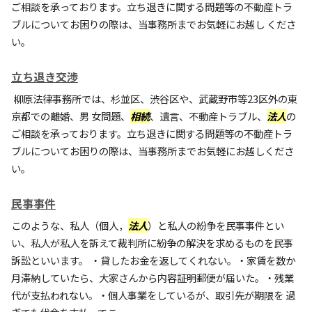
ご相談を承っております。立ち退きに関する問題等の不動産トラ
ブルについてお困りの際は、当事務所までお気軽にお越し くださ
い。
立ち退き交渉
柳原法律事務所では、杉並区、渋谷区や、武蔵野市等23区外の東
京都での離婚、男 女問題、
相続
、遺言、不動産トラブル、
法人
の
ご相談を承っております。立ち退きに関する問題等の不動産トラ
ブルについてお困りの際は、当事務所までお気軽にお越しくださ
い。
民事事件
このような、私人（個人，
法人
）と私人の紛争を民事事件とい
い、私人が私人を訴えて裁判所に紛争の解決を求めるものを民事
訴訟といいます。 ・貸したお金を返してくれない。・家賃を数か
月滞納していたら、大家さんから内容証明郵便が届いた。・残業
代が支払われない。・個人事業をしているが、取引先が期限を 過