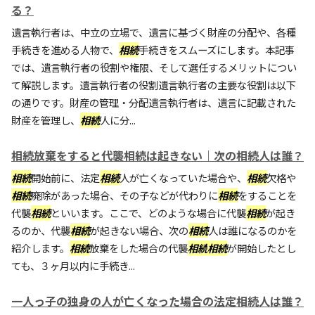
る？
遺言執行者は、中立の立場で、遺言に基づく財産の分配や、各種
手続きを進める人物で、
相続
手続きをスムーズにします。本記事
では、遺言執行者の役割や権限、そして選任するメリットについ
て解説します。遺言執行者の役割遺言執行者の主要な役割は以下
の通りです。財産の管理・分配遺言執行者は、遺言に記載された
財産を管理し、
相続
人に分...
相続放棄をすると代襲相続は起きない｜次の相続人は誰？
相続
開始前に、法定
相続
人が亡くなっていた場合や、
相続
欠格や
相続
廃除があった場合、その子などが代わりに
相続
をすることを
代襲
相続
といいます。ここで、どのような場合に代襲
相続
が起き
るのか、代襲
相続
が起きない場合、次の
相続
人は誰になるのかを
紹介します。
相続
放棄をした場合の代襲
相続
相続
が開始したとし
ても、３ヶ月以内に手続き...
一人っ子の独身の人が亡くなった場合の法定相続人は誰？