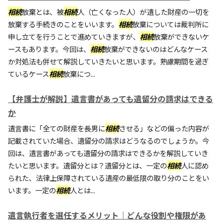
相続
放棄とは、被
相続
人（亡くなった人）が遺した財産の一切を
放棄する手続きのことをいいます。
相続
放棄については裁判所に
申し立てを行うことで進めていきますが、
相続
放棄ができないケ
ースもあります。今回は、
相続
放棄ができないのはどんなケース
か対処法も併せて解説していきたいと思います。熟慮期間を過ぎ
ているケース
相続
放棄につ...
【弁護士が解説】遺言書があっても遺留分の請求はできる
か
遺言書に「全ての財産を長男に
相続
させる」などの偏った内容が
記載されていた場合、遺留分の請求はどうなるのでしょうか。今
回は、遺言書があっても遺留分の請求はできるかを解説していき
たいと思います。遺留分とは？遺留分とは、一定の
相続
人に認め
られた、法律上保障されている遺産の最低限の取り分のことをい
います。一定の
相続
人とは...
遺言執行者を選任するメリット｜どんな役割や権限があ