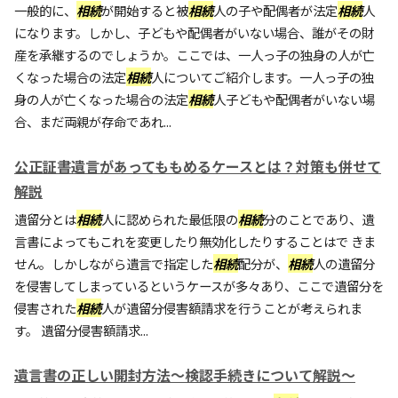
一般的に、
相続
が開始すると被
相続
人の子や配偶者が法定
相続
人
になります。しかし、子どもや配偶者がいない場合、誰がその財
産を承継するのでしょうか。ここでは、一人っ子の独身の人が亡
くなった場合の法定
相続
人についてご紹介します。一人っ子の独
身の人が亡くなった場合の法定
相続
人子どもや配偶者がいない場
合、まだ両親が存命であれ...
公正証書遺言があってももめるケースとは？対策も併せて
解説
遺留分とは
相続
人に認められた最低限の
相続
分のことであり、遺
言書によってもこれを変更したり無効化したりすることはで きま
せん。しかしながら遺言で指定した
相続
配分が、
相続
人の遺留分
を侵害してしまっているというケースが多々あり、ここで遺留分を
侵害された
相続
人が遺留分侵害額請求を行うことが考えられま
す。 遺留分侵害額請求...
遺言書の正しい開封方法～検認手続きについて解説～