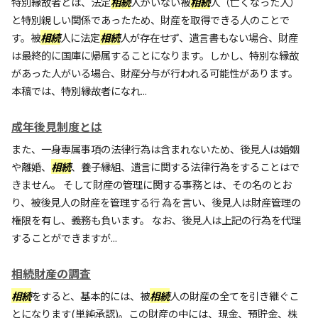
特別縁故者とは、法定
相続
人がいない被
相続
人（亡くなった人）
と特別親しい関係であったため、財産を取得できる人のことで
す。被
相続
人に法定
相続
人が存在せず、遺言書もない場合、財産
は最終的に国庫に帰属することになります。しかし、特別な縁故
があった人がいる場合、財産分与が行われる可能性があります。
本稿では、特別縁故者になれ...
成年後見制度とは
また、一身専属事項の法律行為は含まれないため、後見人は婚姻
や離婚、
相続
、養子縁組、遺言に関する法律行為をすることはで
きません。 そして財産の管理に関する事務とは、その名のとお
り、被後見人の財産を管理する行 為を言い、後見人は財産管理の
権限を有し、義務も負います。 なお、後見人は上記の行為を代理
することができますが...
相続財産の調査
相続
をすると、基本的には、被
相続
人の財産の全てを引き継ぐこ
とになります(単純承認)。この財産の中には、現金、預貯金、株