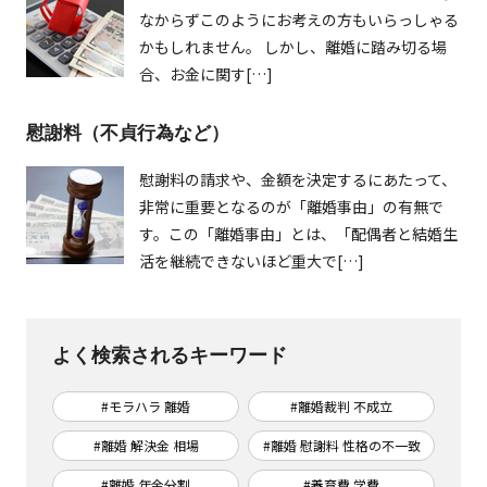
なからずこのようにお考えの方もいらっしゃる
かもしれません。 しかし、離婚に踏み切る場
合、お金に関す[…]
慰謝料（不貞行為など）
慰謝料の請求や、金額を決定するにあたって、
非常に重要となるのが「離婚事由」の有無で
す。この「離婚事由」とは、「配偶者と結婚生
活を継続できないほど重大で[…]
よく検索されるキーワード
#モラハラ 離婚
#離婚裁判 不成立
#離婚 解決金 相場
#離婚 慰謝料 性格の不一致
#離婚 年金分割
#養育費 学費