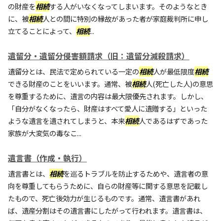
の財産を
相続
する人がいなくなってしまいます。そのようなとき
に、被
相続
人との間に特別の縁故があった者が家庭裁判所に申し
立てることによって、
相続
...
遺留分・遺留分侵害額請求（旧：遺留分減殺請求）
遺留分とは、民法で定められている一定の
相続
人が最低限度
相続
できる財産のことをいいます。通常、被
相続
人(死亡した人)の意思
を尊重するために、遺言の内容は最大限優先されます。しかし、
「自分がなくなったら、財産はすべて愛人に遺贈する」といった
ような遺言を遺されてしまうと、本来
相続
人であるはずであった
家族が大変気の毒なこ...
遺言書（作成・執行）
遺言書とは、
相続
を巡るトラブルを防止するためや、遺言者の意
向を尊重してもらうために、自らの財産等に関する意思を記載し
たもので、死亡後効力が生じるものです。通常、遺言書があれ
ば、遺産分割はその遺言書にしたがって行われます。遺言書は、