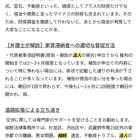
式、宝石、不動産といった、価値としてプラスの財産だけでな
く、借金や債務と言ったマイナスの財産も含まれています。その
ため、財産調査を徹底して行わないと、あとから借金が発覚して
大変なことになることがあ...
【弁護士が解説】家賃滞納者への適切な督促方法
・代表者事項証明書(原告・被告が
法人
の場合) 申立てから 裁判の
開始までは2～3ヶ月程度となっています。被告が申立ての内容に
ついて特に争わない場合には、訴状で記載した通りの判決が下さ
れることが多くなっています。 被告が原告の言い分を争った場合
には、期日が1回で終わらず、今後も1～2ヶ月に1回程度で期日が
開かれ、両...
道路拡張による立ち退き
交渉に際しては専門家のサポートを受けることをお勧めします。
柳原法律事務所では、杉並区、渋谷区や、武蔵野市等23区外の東
京都での離婚、男女問題、
相続
、遺言、不動産トラブル、
法人
の