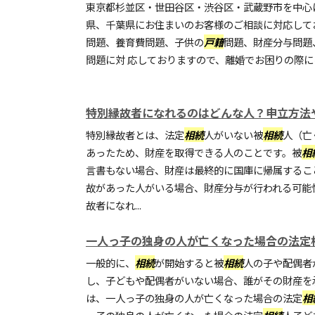
東京都杉並区・世田谷区・渋谷区・武蔵野市を中心
県、千葉県にお住まいのお客様のご相談に対応して
問題、養育費問題、子供の
戸籍
問題、財産分与問題
問題に対 応しておりますので、離婚でお困りの際
特別縁故者になれるのはどんな人？申立方法
特別縁故者とは、法定
相続
人がいない被
相続
人（亡
あったため、財産を取得できる人のことです。被
相
言書もない場合、財産は最終的に国庫に帰属するこ
故があった人がいる場合、財産分与が行われる可能
故者になれ...
一人っ子の独身の人が亡くなった場合の法定
一般的に、
相続
が開始すると被
相続
人の子や配偶者
し、子どもや配偶者がいない場合、誰がその財産を
は、一人っ子の独身の人が亡くなった場合の法定
相