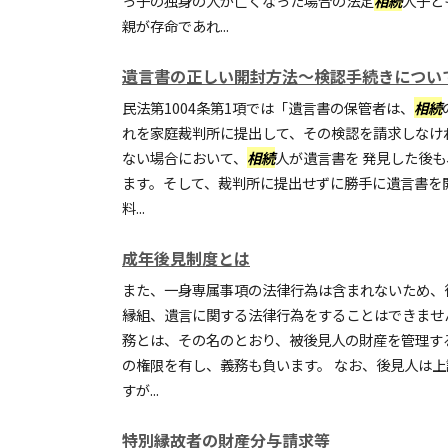
っ子の独身の人が亡くなった場合の法定
相続
人子ど
親が存命であれ...
遺言書の正しい開封方法～検認手続きについ
民法第1004条第1項では「遺言書の保管者は、
相続
れを家庭裁判所に提出して、その検認を請求しなけ
ない場合において、
相続
人が遺言書を 発見した後
ます。そして、裁判所に提出せずに勝手に遺言書を
料...
成年後見制度とは
また、一身専属事項の法律行為は含まれないため、
縁組、遺言に関する法律行為をすることはできませ
務とは、その名のとおり、被後見人の財産を管理す
の権限を有し、義務も負います。 なお、後見人は
すが...
特別縁故者の財産分与請求等