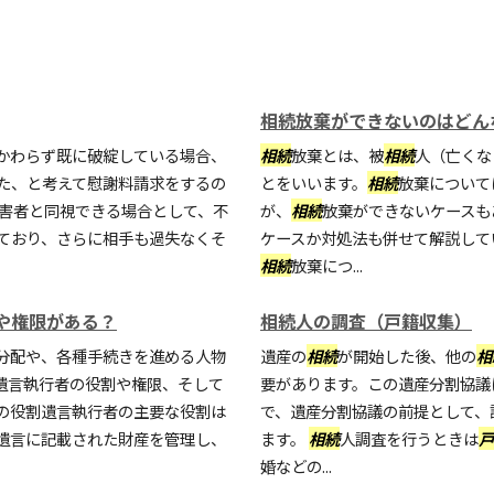
相続放棄ができないのはどん
かわらず既に破綻している場合、
相続
放棄とは、被
相続
人（亡くな
た、と考えて慰謝料請求をするの
とをいいます。
相続
放棄について
被害者と同視できる場合として、不
が、
相続
放棄ができないケースも
ており、さらに相手も過失なくそ
ケースか対処法も併せて解説して
相続
放棄につ...
や権限がある？
相続人の調査（戸籍収集）
分配や、各種手続きを進める人物
遺産の
相続
が開始した後、他の
相
遺言執行者の役割や権限、そして
要があります。この遺産分割協議
の役割遺言執行者の主要な役割は
で、遺産分割協議の前提として、
遺言に記載された財産を管理し、
ます。
相続
人調査を行うときは
戸
婚などの...