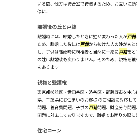
いる間、他方は待合室で待機するため、お互いに顔
停に...
離婚後の氏と戸籍
離婚時には、結婚したときに姓が変わった人が
戸籍
ため、離婚した後には
戸籍
から抜けた人の姓がもと
し、子供は離婚時に親権者と当然に一緒に
戸籍
をと
の姓は離婚後も変わりません。そのため、親権を獲
もあります...
親権と監護権
東京都杉並区・世田谷区・渋谷区・武蔵野市を中心
県、千葉県にお住まいのお客様 のご相談に対応し
問題、養育費問題、子供の
戸籍
問題、財産分与問題
問題に対応しておりますので、離婚でお困りの際に
住宅ローン