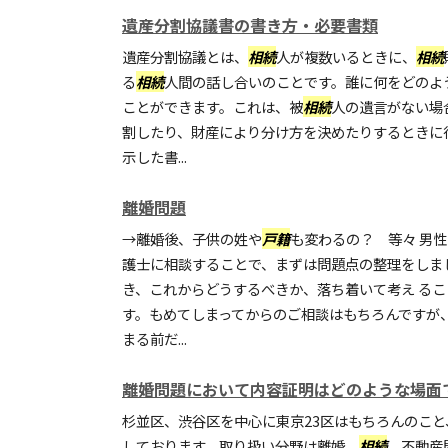
遺産分割協議書の書き方・必要書類
遺産分割協議とは、
相続
人が複数いるときに、
相続
る
相続
人間の話し合いのことです。誰に何をどのよ
ことができます。これは、被
相続
人の遺言がない場
割したり、財産により分け方を決めたりするときに
示した書...
離婚問題
→離婚後、子供の姓や
戸籍
も変わるの？ 等々 男
護士に相談することで、まずは問題点の整理をしま
き、これからどうするべきか、落ち着いて考え る
す。もめてしまってからのご相談はもちろんですが
まる前だ...
離婚問題において内容証明はどのような場面
杉並区、渋谷区を中心に東京23区はもちろんのこと
しております。取り扱い分野は離婚、
相続
、不動産