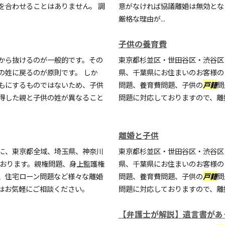
を合わせることはありません。 調
意がなければ協議離婚は無効とな
厳格な理由が...
子供の養育費
から抜けるのが一般的です。その
東京都杉並区・世田谷区・渋谷区
の姓に戻るのが原則です。 しか
県、千葉県にお住まいのお客様の
もにするものではないため、子供
問題、養育費問題、子供の
戸籍
問
得した親と子供の姓が異なること
問題に対応しておりますので、離
離婚と子供
に、東京都全域、埼玉県、神奈川
東京都杉並区・世田谷区・渋谷区
ております。親権問題、身上監護権
県、千葉県にお住まいのお客様の
、住宅ローン問題など様々な離婚
問題、養育費問題、子供の
戸籍
問
はお気軽にご相談ください。
問題に対応しておりますので、離
【弁護士が解説】遺言書があ