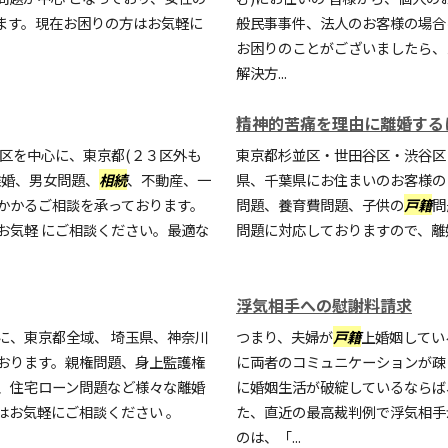
ます。現在お困りの方はお気軽に
般民事事件、法人のお客様の場合
お困りのことがございましたら、
解決方...
精神的苦痛を理由に離婚する
区を中心に、東京都(２３区外も
東京都杉並区・世田谷区・渋谷区
離婚、男女問題、
相続
、不動産、一
県、千葉県にお住まいのお客様の
かかるご相談を承っております。
問題、養育費問題、子供の
戸籍
問
お気軽 にご相談ください。最適な
問題に対応しておりますので、離
浮気相手への慰謝料請求
に、東京都全域、 埼玉県、神奈川
つまり、夫婦が
戸籍
上婚姻してい
おります。親権問題、身上監護権
に両者のコミュニケーションが疎
、住宅ローン問題など様々な離婚
に婚姻生活が破綻しているならば
はお気軽にご相談ください 。
た、直近の最高裁判例で浮気相手
のは、「...