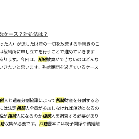
なケース？対処法は？
った人）が遺した財産の一切を放棄する手続きのこ
は裁判所に申し立てを行うことで進めていきます
あります。今回は、
相続
放棄ができないのはどんな
いきたいと思います。熟慮期間を過ぎているケース
続
人と遺産分割協議によって
相続
財産を分割する必
には法定
相続
人全員が参加しなければ無効となるの
誰が
相続
人になるのか
相続
人を調査する必要があり
籍
収集が必要です。
戸籍
謄本には親子関係や結婚離