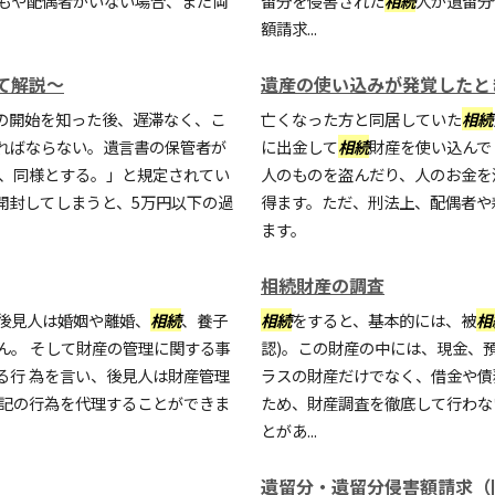
もや配偶者がいない場合、まだ両
留分を侵害された
相続
人が遺留分
額請求...
て解説～
遺産の使い込みが発覚したと
の開始を知った後、遅滞なく、こ
亡くなった方と同居していた
相続
ればならない。遺言書の保管者が
に出金して
相続
財産を使い込んで
も、同様とする。」と規定されてい
人のものを盗んだり、人のお金を
開封してしまうと、5万円以下の過
得ます。ただ、刑法上、配偶者や
ます。
相続財産の調査
後見人は婚姻や離婚、
相続
、養子
相続
をすると、基本的には、被
相
ん。 そして財産の管理に関する事
認)。この財産の中には、現金、
る行 為を言い、後見人は財産管理
ラスの財産だけでなく、借金や債
上記の行為を代理することができま
ため、財産調査を徹底して行わな
とがあ...
遺留分・遺留分侵害額請求（