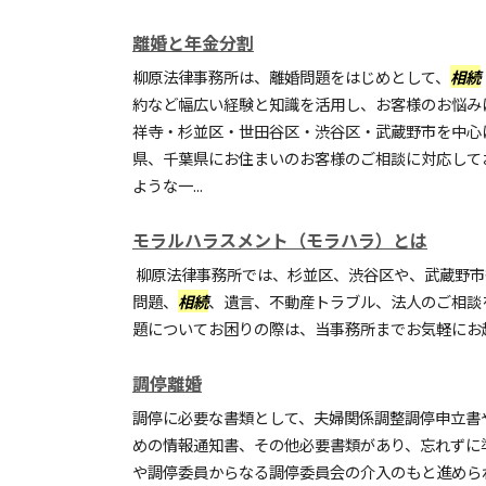
離婚と年金分割
柳原法律事務所は、離婚問題をはじめとして、
相続
約など幅広い経験と知識を活用し、お客様のお悩み
祥寺・杉並区・世田谷区・渋谷区・武蔵野市を中心
県、千葉県にお住まいのお客様のご相談に対応して
ような一...
モラルハラスメント（モラハラ）とは
柳原法律事務所では、杉並区、渋谷区や、武蔵野市
問題、
相続
、遺言、不動産トラブル、法人のご相談
題についてお困りの際は、当事務所までお気軽にお
調停離婚
調停に必要な書類として、夫婦関係調整調停申立書
めの情報通知書、その他必要書類があり、忘れずに
や調停委員からなる調停委員会の介入のもと進めら