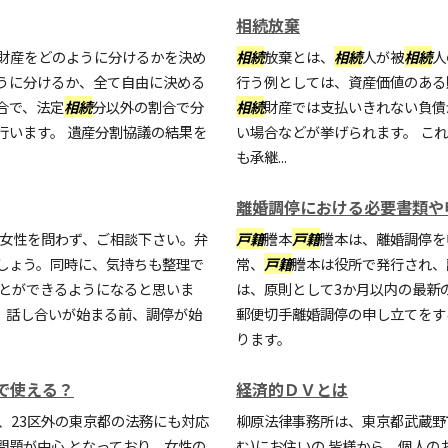
相続放棄
財産をどのように分けるかを決め
相続
放棄とは、
相続
人が被
相続
人
うに分けるか、全て自由に決める
行う例としては、資産価値のある
合で、法定
相続
分以外の割合で分
相続
財産では支払いきれない負債
行います。 遺産分割協議の結果を
い場合などが挙げられます。 こ
も承継...
離婚調停における必要書類や
性女性を問わず、ご相談下さい。弁
戸籍
謄本
戸籍
謄本は、離婚調停を
しょう。同時に、気持ちも整理で
常、
戸籍
謄本は役所で発行され、
ことができるようになると思いま
は、原則として3か月以内の最新
、話し合いが始まる前、調停が始
郵便切手離婚調停の申し立てをす
ります。
で使える？
経済的ＤＶとは
、23区外の東京都の法務にも対応
柳原法律事務所は、東京都武蔵野
問題が中心 となっており、女性の
む)にお住いの 皆様から、個人