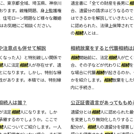
に、東京都全域、埼玉県、神奈川
遺言書に「全ての財産を長男に
相
おります。親権問題、身上監護権
合、遺留分の請求はどうなるので
、住宅ローン問題など様々な離婚
はできるかを解説していきたいと
にはお気軽にご相談ください。
に認められた、法律上保障されて
の
相続
人とは...
や注意点も併せて解説
相続放棄をすると代襲相続は
くなった人）と特別親しい関係で
相続
開始前に、法定
相続
人が亡く
続
人に法定
相続
人が存在せず、遺
合、その子などが代わりに
相続
を
とになります。しかし、特別な縁
な場合に代襲
相続
が起きるのか、
性があります。本稿では、特別縁
かを紹介します。
相続
放棄をした
内に手続き...
相続人は誰？
公正証書遺言があってももめ
が法定
相続
人になります。しか
遺留分とは
相続
人に認められた最
承継するのでしょうか。ここで
を変更したり無効化したりするこ
続
人についてご紹介します。一人
配分が、
相続
人の遺留分を侵害し