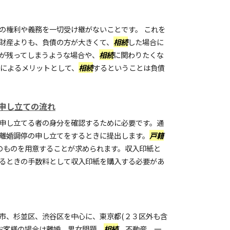
の権利や義務を一切受け継がないことです。 これを
財産よりも、負債の方が大きくて、
相続
した場合に
が残ってしまうような場合や、
相続
に関わりたくな
れによるメリットとして、
相続
するということは負債
申し立ての流れ
申し立てる者の身分を確認するために必要です。通
離婚調停の申し立てをするときに提出します。
戸籍
のものを用意することが求められます。収入印紙と
るときの手数料として収入印紙を購入する必要があ
市、杉並区、渋谷区を中心に、東京都(２３区外も含
のお客様の場合は離婚、男女問題、
相続
、不動産、一