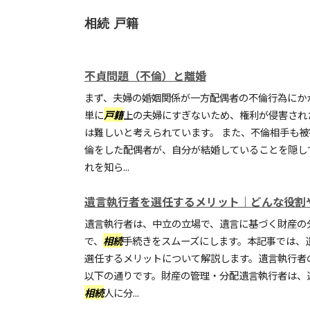
相続 戸籍
不貞問題（不倫）と離婚
まず、夫婦の婚姻関係が一方配偶者の不倫行為にか
単に
戸籍
上の夫婦にすぎないため、権利が侵害され
は難しいと考えられています。 また、不倫相手も
倫をした配偶者が、自分が結婚していることを隠し
れを知ら...
遺言執行者を選任するメリット｜どんな役割
遺言執行者は、中立の立場で、遺言に基づく財産の
で、
相続
手続きをスムーズにします。本記事では、
選任するメリットについて解説します。遺言執行者
以下の通りです。財産の管理・分配遺言執行者は、
相続
人に分...