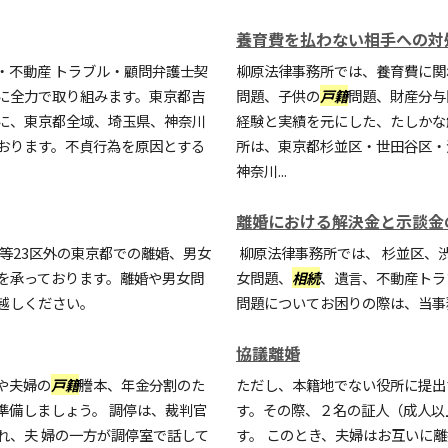
養育費を払わない相手への対
・不動産 トラブル・顧問弁護士契
柳原法律事務所では、養育費に関
に全力で取り組みます。東京都吉
問題、子供の
戸籍
問題、財産分与
に、東京都全域、埼玉県、神奈川
経験と実績を元にした、たしかな
おります。不貞行為を原因とする
所は、東京都杉並区・世田谷区・
神奈川...
離婚における解決金と示談金
等23区外の東京都での離婚、男女
柳原法律事務所では、 杉並区、
を承っております。離婚や男女問
女問題、
相続
、遺言、不動産トラ
越しください。
問題についてお困りの際は、当事
協議離婚
や夫婦の
戸籍
謄本、年金分割のた
ただし、本籍地でない役所に提出
準備しましょう。 調停は、裁判官
す。その際、２名の証人（成人以
れ、夫 婦の一方が調停室で話して
す。 このとき、夫婦はお互いに