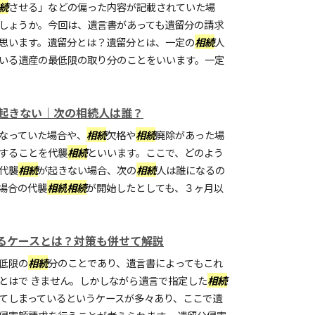
続
させる」などの偏った内容が記載されていた場
しょうか。今回は、遺言書があっても遺留分の請求
思います。遺留分とは？遺留分とは、一定の
相続
人
いる遺産の最低限の取り分のことをいいます。一定
起きない｜次の相続人は誰？
なっていた場合や、
相続
欠格や
相続
廃除があった場
することを代襲
相続
といいます。ここで、どのよう
代襲
相続
が起きない場合、次の
相続
人は誰になるの
場合の代襲
相続
相続
が開始したとしても、３ヶ月以
るケースとは？対策も併せて解説
低限の
相続
分のことであり、遺言書によってもこれ
とはで きません。しかしながら遺言で指定した
相続
てしまっているというケースが多々あり、ここで遺