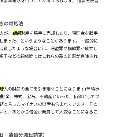
侵害額請求を行うことが考えられます。 遺留分侵害
きの対処法
人が、
相続
財産を勝手に売却したり、預貯金を勝手
しまった、というようなことがあります。 一般的に
消費したような場合には、窃盗罪や横領罪が成立し
親子などの親族間ではこれらの罪の処罰が免除され
続
人の財産の全てを引き継ぐことになります(単純承
預貯金、株式、宝石、不動産といった、価値としてプ
務と言ったマイナスの財産も含まれています。その
いと、あとから借金が発覚して大変なことになるこ
旧：遺留分減殺請求）