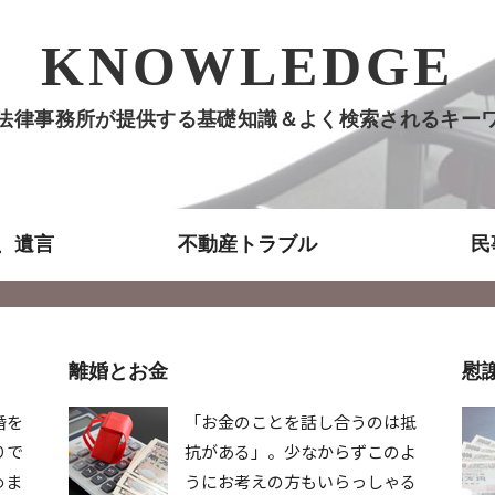
KNOWLEDGE
法律事務所が提供する基礎知識＆よく検索されるキー
、遺言
不動産トラブル
民
離婚とお金
慰
婚を
「お金のことを話し合うのは抵
りで
抗がある」。少なからずこのよ
めま
うにお考えの方もいらっしゃる