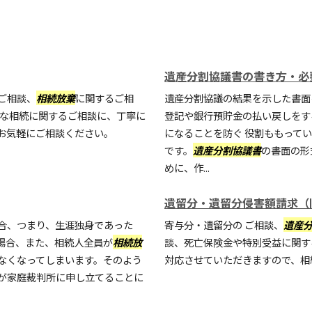
遺産分割協議書の書き方・必
ご相談、
相続放棄
に関するご相
遺産分割協議の結果を示した書面
々な相続に関するご相談に、丁寧に
登記や銀行預貯金の払い戻しをす
お気軽にご相談ください。
になることを防ぐ 役割ももって
です。
遺産分割協議書
の書面の形
めに、作...
遺留分・遺留分侵害額請求（
合、つまり、生涯独身であった
寄与分・遺留分の ご相談、
遺産
場合、また、相続人全員が
相続放
談、死亡保険金や特別受益に関す
なくなってしまいます。そのよう
対応させていただきますので、相
が家庭裁判所に申し立てることに