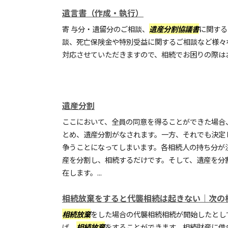
遺言書（作成・執行）
寄 与分・遺留分のご相談、
遺産分割協議書
に関する
談、死亡保険金や特別受益に関するご相談など様々
対応させていただきますので、相続でお困りの際は
遺産分割
ここにおいて、全員の同意を得ることができた場合
とめ、遺産分割がなされます。一方、それでも決定
争うことになってしまいます。各相続人の持ち分が
産を分割し、相続するだけです。そして、遺産を分
在します。...
相続放棄をすると代襲相続は起きない｜次の
相続放棄
をした場合の代襲相続相続が開始したとし
ば、
相続放棄
をすることができます。相続財産に借