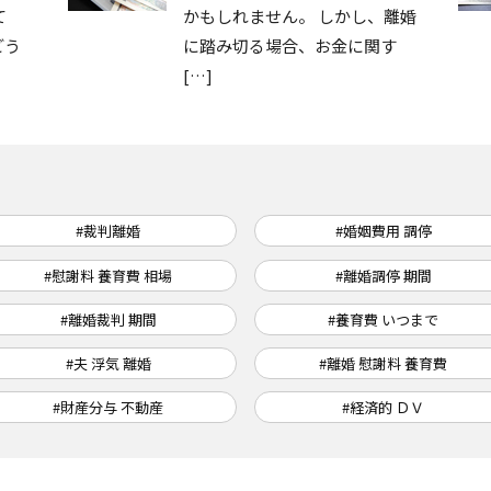
て
かもしれません。 しかし、離婚
どう
に踏み切る場合、お金に関す
[…]
#裁判離婚
#婚姻費用 調停
#慰謝料 養育費 相場
#離婚調停 期間
#離婚裁判 期間
#養育費 いつまで
#夫 浮気 離婚
#離婚 慰謝料 養育費
#財産分与 不動産
#経済的 ＤＶ