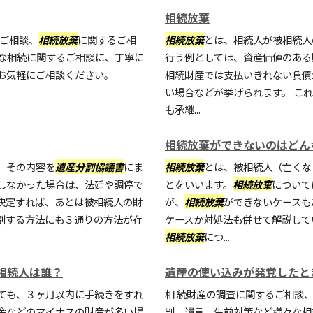
相続放棄
ご相談、
相続放棄
に関するご相
相続放棄
とは、相続人が被相続人
な相続に関するご相談に、丁寧に
行う例としては、資産価値のある
お気軽にご相談ください。
相続財産では支払いきれない負債
い場合などが挙げられます。 こ
も承継...
相続放棄ができないのはどん
、その内容を
遺産分割協議書
にま
相続放棄
とは、被相続人（亡くな
しなかった場合は、法廷や調停で
とをいいます。
相続放棄
について
決定すれば、あとは被相続人の財
が、
相続放棄
ができないケースも
割する方法にも３通りの方法が存
ケースか対処法も併せて解説して
相続放棄
につ...
相続人は誰？
遺産の使い込みが発覚したと
ても、３ヶ月以内に手続きをすれ
相 続財産の調査に関するご相談
金などのマイナスの財産が多い場
判、遺言、生前対策など様々な相