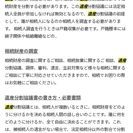
続財産を分割する必要があります。この
遺産
分割協議には法定相
続人全員が参加しなければ無効となるので、
遺産
分割協議の前提
として、誰が相続人になるのか相続人を調査する必要がありま
す。 相続人調査を行うときは戸籍収集が必要です。戸籍謄本には
親子関係や結婚離婚などの...
相続財産の調査
相続財産の調査に関するご相談、相続放棄に関するご 相談、
遺産
分割協議、調停、審判、遺言、生前対策など様々な相続に関する
ご相談に丁寧に対応させていただきますので、相続でお困りの際
はお気軽にご相談ください。
遺産分割協議書の書き方・必要書類
遺産
分割協議とは、相続人が複数いるときに、相続財産をどのよ
うに分けるかを決める相続人間の話し合いのことです。誰に何を
どのように分けるか、全て自由に決めることができます。これ
は、被相続人の遺言がない場合で、法定相続分以外の割合で分割