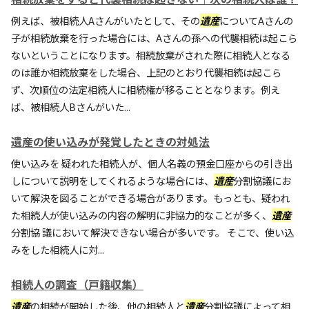
例えば、被相続人Aさんがいたとして、その
遺産
についてAさんの
子が相続放棄を行った場合には、Aさんの孫への代襲相続は起こら
ないということになります。相続放棄がされた際に相続人となる
のは誰か相続放棄をした場合、上記のとおり代襲相続は起こら
ず、次順位の法定相続人に相続権が移ることとなります。例え
ば、被相続人Bさんがいた...
遺産の使い込みが発覚したときの対処法
使い込みを 疑われた相続人が、個人名義の預金口座からの引き出
しについて説明をしてくれるような場合には、
遺産
分割協議にお
いて解決を図ることができる場合があります。もっとも、疑われ
た相続人が使い込みの内容の解明に非協力的なことが多く、
遺産
分割協 議において解決できない場合が多いです。 そこで、使い込
みをした相続人に対...
相続人の調査（戸籍収集）
遺産
の相続が開始した後、他の相続人と
遺産
分割協議によって相