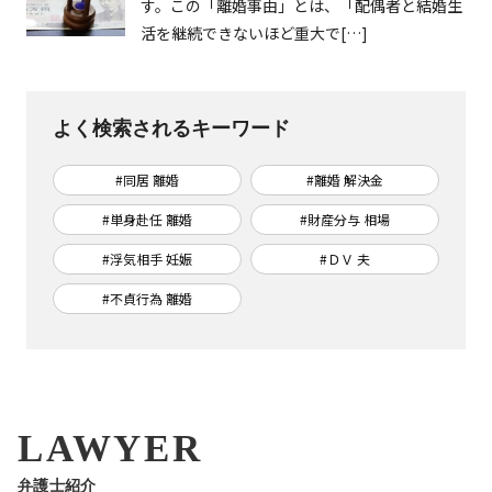
す。この「離婚事由」とは、「配偶者と結婚生
活を継続できないほど重大で[…]
よく検索されるキーワード
#同居 離婚
#離婚 解決金
#単身赴任 離婚
#財産分与 相場
#浮気相手 妊娠
#ＤＶ 夫
#不貞行為 離婚
LAWYER
弁護士紹介