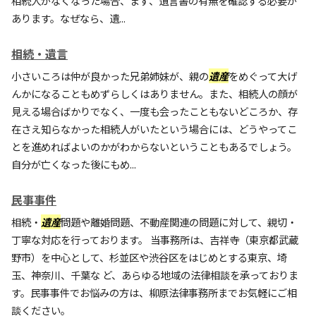
相続人がなくなった場合、まず、遺言書の有無を確認する必要が
あります。なぜなら、遺...
相続・遺言
小さいころは仲が良かった兄弟姉妹が、親の
遺産
をめぐって大げ
んかになることもめずらしくはありません。また、相続人の顔が
見える場合ばかりでなく、一度も会ったこともないどころか、存
在さえ知らなかった相続人がいたという場合には、どうやってこ
とを進めればよいのかがわからないということもあるでしょう。
自分が亡くなった後にもめ...
民事事件
相続・
遺産
問題や離婚問題、不動産関連の問題に対して、親切・
丁寧な対応を行っております。 当事務所は、吉祥寺（東京都武蔵
野市）を中心として、杉並区や渋谷区をはじめとする東京、埼
玉、神奈川、千葉な ど、あらゆる地域の法律相談を承っておりま
す。民事事件でお悩みの方は、柳原法律事務所までお気軽にご相
談ください。