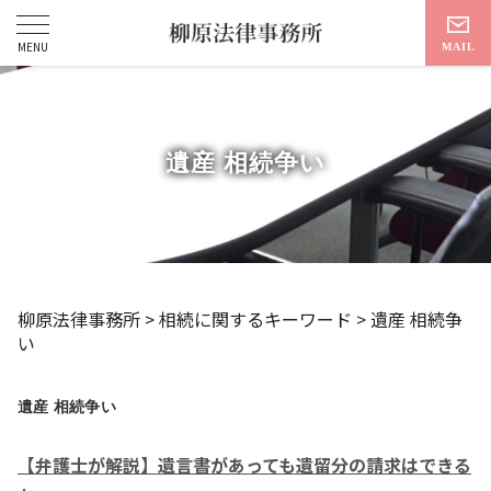
遺産 相続争い
柳原法律事務所
>
相続に関するキーワード
>
遺産 相続争
い
遺産 相続争い
【弁護士が解説】遺言書があっても遺留分の請求はできる