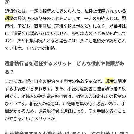
か
遺留分とは、一定の相続人に認められた、法律上保障されている
遺産
の最低限の取り分のことをいいます。一定の相続人とは、配
偶者、子ども、直系尊属（両親や祖父母など）になり、兄弟姉妹
には遺留分は認められていません。被相続人の子どもが死亡して
おり、孫が代襲相続人となる場合には、孫にも遺留分が認められ
ています。それぞれの相続...
遺言執行者を選任するメリット｜どんな役割や権限があ
る？
これには、銀行口座の解約や不動産の名義変更など、
遺産
に関連
する手続きが含まれます。また、相続財産調査も遺言執行者の役
割です。相続人の確定遺言執行者は、相続人の確定もその役割の
ひとつです。相続人の確定は、戸籍等を集め行う必要があり、手
間がかかるため、遺言執行者の選任により、その手間を省くこと
ができるというメリットが...
相続放棄をすると代襲相続は起きない｜次の相続人は誰？