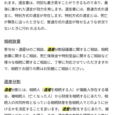
れます。遺言書は、何回も書き直すことができるものであり、最
後に書かれた遺言が効力を発します。遺言書には、普通方式の遺
言と、特別方式の遺言が存在します。特別方式の遺言とは、死亡
が緊急に迫ったときなど、普通方式の遺言が残せるような状況で
ないときに行わ れるもの...
相続放棄
寄与分・遺留分のご相談、
遺産
分割協議書に関するご相談、相続
放棄に関するご相談、死亡保険金や特別受益に関するご相談など
様々な相続に関するご相談に、丁寧に対応させていただきますの
で、相続でお困りの際はお気軽にご相談ください。
遺産分割
遺産
分割とは、相続人（
遺産
を相続する人）が複数人存在する場
合、被相続人（亡くなった人）から財産を相続するにあたり、相
続人の共同所有となっている相続財産を各相続人でどのように分
けるかを決定することを言います。
遺産
分割をするにあたり、被