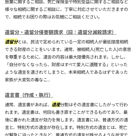
放棄に関するご相談、死亡保険金や特別受益に関するご相談など
様々な相続に関するご相談に、丁寧に対応させていただきますの
で、相続でお困りの際はお気軽にご相談ください。
遺留分・遺留分侵害額請求（旧：遺留分減殺請求）
遺留分
とは、民法で定められている一定の相続人が最低限度相続
できる財産のことをいいます。通常、被相続人(死亡した人)の意思
を尊重するために、遺言の内容は最大限優先されます。しかし、
「自分がなくなったら、財産はすべて愛人に遺贈する」といった
ような遺言を遺されてしまうと、本来相続人であるはずであった
家族が大変気の毒なこ...
遺言書（作成・執行）
通常、遺言書があれば、
遺産
分割はその遺言書にしたがって行わ
れます。遺言書は、何回も書き直すことができるものであり、最
後に書かれた遺言が効力を発します。遺言書には、普通方式の遺
言と、特別方式の遺言が存在します。特別方式の遺言とは、死亡
が緊急に迫ったときなど、普通方式の遺言が残せるような状況で