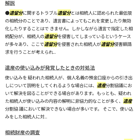
解説
●
遺留分
に関するトラブル
遺留分
とは相続人に認められた最低限
の相続分のことであり、遺言書によってもこれを変更したり無効
化したりすることはで きません。しかしながら遺言で指定した相
続配分が、相続人の
遺留分
を侵害してしまっているというケース
が多々あり、ここで
遺留分
を侵害された相続人が
遺留分
侵害額請
求を行うことが考えられ...
遺産の使い込みが発覚したときの対処法
使い込みを 疑われた相続人が、個人名義の預金口座からの引き出
しについて説明をしてくれるような場合には、
遺産
分割協議にお
いて解決を図ることができる場合があります。もっとも、疑われ
た相続人が使い込みの内容の解明に非協力的なことが多く、
遺産
分割協 議において解決できない場合が多いです。 そこで、使い込
みをした相続人に対...
相続財産の調査