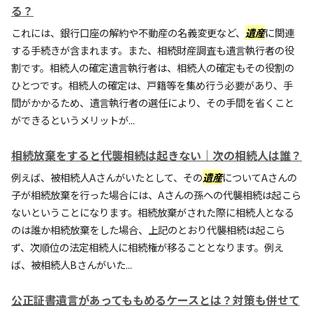
る？
これには、銀行口座の解約や不動産の名義変更など、
遺産
に関連
する手続きが含まれます。また、相続財産調査も遺言執行者の役
割です。相続人の確定遺言執行者は、相続人の確定もその役割の
ひとつです。相続人の確定は、戸籍等を集め行う必要があり、手
間がかかるため、遺言執行者の選任により、その手間を省くこと
ができるというメリットが...
相続放棄をすると代襲相続は起きない｜次の相続人は誰？
例えば、被相続人Aさんがいたとして、その
遺産
についてAさんの
子が相続放棄を行った場合には、Aさんの孫への代襲相続は起こら
ないということになります。相続放棄がされた際に相続人となる
のは誰か相続放棄をした場合、上記のとおり代襲相続は起こら
ず、次順位の法定相続人に相続権が移ることとなります。例え
ば、被相続人Bさんがいた...
公正証書遺言があってももめるケースとは？対策も併せて