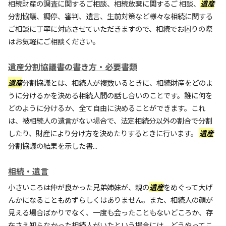
相続財産の調査に関するご相談、相続放棄に関するご 相談、
遺産
分割協議、調停、審判、遺言、生前対策など様々な相続に関する
ご相談に丁寧に対応させていただきますので、相続でお困りの際
はお気軽にご相談ください。
遺産分割協議書の書き方・必要書類
遺産
分割協議とは、相続人が複数いるときに、相続財産をどのよ
うに分けるかを決める相続人間の話し合いのことです。誰に何を
どのように分けるか、全て自由に決めることができます。これ
は、被相続人の遺言がない場合で、法定相続分以外の割合で分割
したり、財産により分け方を決めたりするときに行います。
遺産
分割協議の結果を示した書...
相続・遺言
小さいころは仲が良かった兄弟姉妹が、親の
遺産
をめぐって大げ
んかになることもめずらしくはありません。また、相続人の顔が
見える場合ばかりでなく、一度も会ったこともないどころか、存
在さえ知らなかった相続人がいたという場合には、どうやってこ