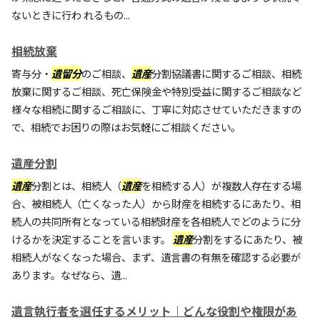
ないときに行わ れるもの...
相続放棄
寄与分・
遺留分
のご相談、
遺産
分割協議書に関するご相談、相続
放棄に関するご相談、死亡保険金や特別受益に関するご相談など
様々な相続に関するご相談に、丁寧に対応させていただきますの
で、相続でお困りの際はお気軽にご相談ください。
遺産分割
遺産
分割とは、相続人（
遺産
を相続する人）が複数人存在する場
合、被相続人（亡くなった人）から財産を相続するにあたり、相
続人の共同所有となっている相続財産を各相続人でどのように分
けるかを決定することを言います。
遺産
分割をするにあたり、被
相続人がなくなった場合、まず、遺言書の有無を確認する必要が
あります。なぜなら、遺...
遺言執行者を選任するメリット｜どんな役割や権限があ