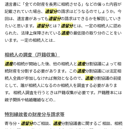
遺言書に「全ての財産を長男に相続させる」などの偏った内容が
記載されていた場合、
遺留分
の請求はどうなるのでしょうか。今
回は、遺言書があっても
遺留分
の請求はできるかを解説していき
たいと思います。
遺留分
とは？
遺留分
とは、一定の相続人に認め
られた、法律上保障されている
遺産
の最低限の取り分のことをい
います。一定の相続人とは...
相続人の調査（戸籍収集）
遺産
の相続が開始した後、他の相続人と
遺産
分割協議によって相
続財産を分割する必要があります。この
遺産
分割協議には法定相
続人全員が参加しなければ無効となるので、
遺産
分割協議の前提
として、誰が相続人になるのか相続人を調査する必要がありま
す。 相続人調査を行うときは戸籍収集が必要です。戸籍謄本には
親子関係や結婚離婚などの...
特別縁故者の財産分与請求等
寄与分・
遺留分
のご相談、
遺産
分割協議書に関するご 相談、相続