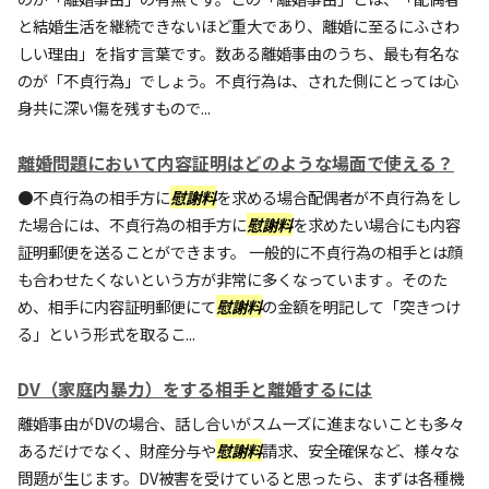
と結婚生活を継続できないほど重大であり、離婚に至るにふさわ
しい理由」を指す言葉です。数ある離婚事由のうち、最も有名な
のが「不貞行為」でしょう。不貞行為は、された側にとっては心
身共に深い傷を残すもので...
離婚問題において内容証明はどのような場面で使える？
●不貞行為の相手方に
慰謝料
を求める場合配偶者が不貞行為をし
た場合には、不貞行為の相手方に
慰謝料
を求めたい場合にも内容
証明郵便を送ることができます。 一般的に不貞行為の相手とは顔
も合わせたくないという方が非常に多くなっています 。そのた
め、相手に内容証明郵便にて
慰謝料
の金額を明記して「突きつけ
る」という形式を取るこ...
DV（家庭内暴力）をする相手と離婚するには
離婚事由がDVの場合、話し合いがスムーズに進まないことも多々
あるだけでなく、財産分与や
慰謝料
請求、安全確保など、様々な
問題が生じます。DV被害を受けていると思ったら、まずは各種機