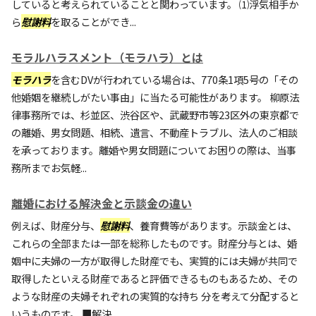
していると考えられていることと関わっています。 ⑴浮気相手か
ら
慰謝料
を取ることができ...
モラルハラスメント（モラハラ）とは
モラハラ
を含むDVが行われている場合は、770条1項5号の「その
他婚姻を継続しがたい事由」に当たる可能性があります。 柳原法
律事務所では、杉並区、渋谷区や、武蔵野市等23区外の東京都で
の離婚、男女問題、相続、遺言、不動産トラブル、法人のご相談
を承っております。離婚や男女問題についてお困りの際は、当事
務所までお気軽...
離婚における解決金と示談金の違い
例えば、財産分与、
慰謝料
、養育費等があります。示談金とは、
これらの全部または一部を総称したものです。財産分与とは、婚
姻中に夫婦の一方が取得した財産でも、実質的には夫婦が共同で
取得したといえる財産であると評価できるものもあるため、その
ような財産の夫婦それぞれの実質的な持ち 分を考えて分配すると
いうものです。 ■解決...