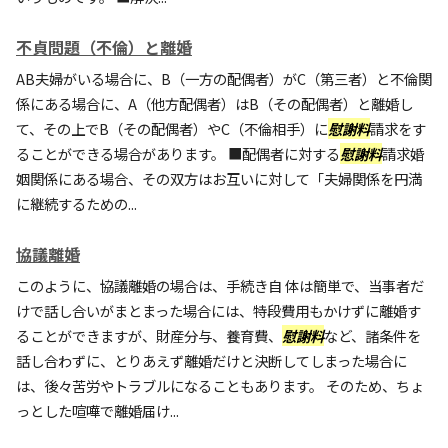
不貞問題（不倫）と離婚
AB夫婦がいる場合に、B（一方の配偶者）がC（第三者）と不倫関
係にある場合に、A（他方配偶者）はB（その配偶者）と離婚し
て、その上でB（その配偶者）やC（不倫相手）に
慰謝料
請求をす
ることができる場合があります。 ■配偶者に対する
慰謝料
請求婚
姻関係にある場合、その双方はお互いに対して「夫婦関係を円満
に継続するための...
協議離婚
このように、協議離婚の場合は、手続き自 体は簡単で、当事者だ
けで話し合いがまとまった場合には、特段費用もかけずに離婚す
ることができますが、財産分与、養育費、
慰謝料
など、諸条件を
話し合わずに、とりあえず離婚だけと決断してしまった場合に
は、後々苦労やトラブルになることもあります。 そのため、ちょ
っとした喧嘩で離婚届け...