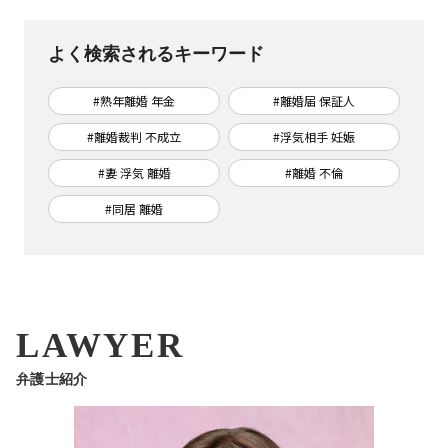
よく検索されるキーワード
#熟年離婚 年金
#離婚届 保証人
#離婚裁判 不成立
#浮気相手 妊娠
#妻 浮気 離婚
#離婚 不倫
#同居 離婚
LAWYER
弁護士紹介