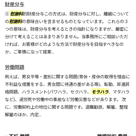
財産分与
③
慰謝料
的財産分与この方式は、財産分与に対し、離婚について
の
慰謝料
の意味合いを含ませるものとなっています。 これらの３
つの意味は、財産分与を考えるときの指針になりますが、厳密に
分けて考えることはあまりありません。当事務所にご相談いただ
ければ、お客様がどのような方法で財産分与を目指すべきなの
か、ご事情に沿って提案...
労働問題
例えば、男女平等・差別に関する問題(育休・産休の取得を理由に
不利益な措置をする、男女間に待遇の差がある等)、転勤、昇進昇
格問題、ハラスメント(パワハラ、セクハラ、
モラハラ
、マタハラ
など)、過労死や労働中の事故など労働災害などがあります。 次
に、労働契約上の地位に関する問題です。退職勧奨、解雇、整理
解雇のほか、内定...