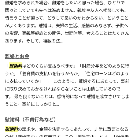
離婚を求められた場合、離婚をしたいと思った場合、ひとりで
悶々としていても先へは進めません。親族や友人へ相談しても、
皆言うことが違って、どうして良いのかわからない、ということ
がよくあります。離婚は、夫婦の生活、感情のみならず、子供へ
の影響、両親等親族との関係、世間体等、考えることはたくさん
あります。そして、複数の法...
離婚とお金
「
慰謝料
はどのくらい支払うべきか」「財産分与をどのように行
うか」「養育費の支払いを行うか否か」「住宅ローンはどのよう
に支払っていくか」…。 このように、離婚するにあたって、事前
に取り決めておかなければならないことは山積しているので
す。 最も良くないことは、感情的になって離婚を成立させてしま
うこと。事前にしっかりと...
慰謝料（不貞行為など）
慰謝料
の請求や、金額を決定するにあたって、非常に重要となる
のが「離婚事由」の有無です。この「離婚事由」とは、「配偶者