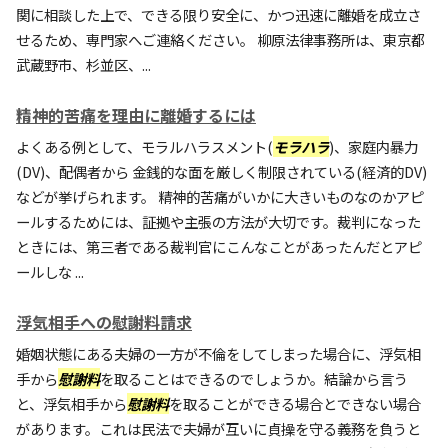
関に相談した上で、できる限り安全に、かつ迅速に離婚を成立さ
せるため、専門家へご連絡ください。 柳原法律事務所は、東京都
武蔵野市、杉並区、...
精神的苦痛を理由に離婚するには
よくある例として、モラルハラスメント(
モラハラ
)、家庭内暴力
(DV)、配偶者から 金銭的な面を厳しく制限されている(経済的DV)
などが挙げられます。 精神的苦痛がいかに大きいものなのかアピ
ールするためには、証拠や主張の方法が大切です。裁判になった
ときには、第三者である裁判官にこんなことがあったんだとアピ
ールしな ...
浮気相手への慰謝料請求
婚姻状態にある夫婦の一方が不倫をしてしまった場合に、浮気相
手から
慰謝料
を取ることはできるのでしょうか。結論から言う
と、浮気相手から
慰謝料
を取ることができる場合とできない場合
があります。これは民法で夫婦が互いに貞操を守る義務を負うと