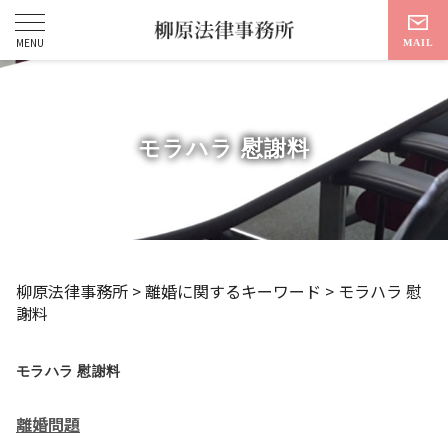
モラハラ 慰謝料
柳原法律事務所
>
離婚に関するキーワード
>
モラハラ 慰
謝料
モラハラ 慰謝料
離婚問題