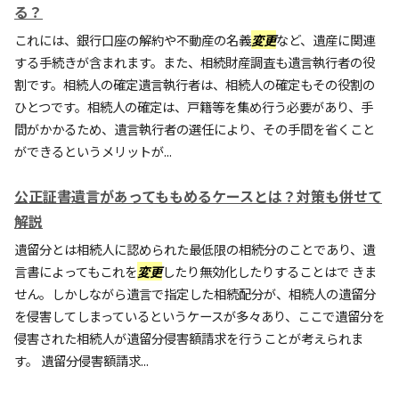
る？
これには、銀行口座の解約や不動産の名義
変更
など、遺産に関連
する手続きが含まれます。また、相続財産調査も遺言執行者の役
割です。相続人の確定遺言執行者は、相続人の確定もその役割の
ひとつです。相続人の確定は、戸籍等を集め行う必要があり、手
間がかかるため、遺言執行者の選任により、その手間を省くこと
ができるというメリットが...
公正証書遺言があってももめるケースとは？対策も併せて
解説
遺留分とは相続人に認められた最低限の相続分のことであり、遺
言書によってもこれを
変更
したり無効化したりすることはで きま
せん。しかしながら遺言で指定した相続配分が、相続人の遺留分
を侵害してしまっているというケースが多々あり、ここで遺留分を
侵害された相続人が遺留分侵害額請求を行うことが考えられま
す。 遺留分侵害額請求...