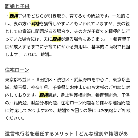
離婚と子供
・
親権
子供をどちらが引き取り、育てるかの問題です。一般的に
は、妻の方が
親権
を獲得しやすいともいわれていますが、妻の親
としての資質に問題がある場合や、夫の方が子育てを積極的に行
っていた場合には、夫に
親権
が渡る場合もあります。 ・養育費子
供が成人するまでに子育てにかかる費用は、基本的に両親で負担
します 。これは、離婚...
住宅ローン
東京都杉並区・世田谷区・渋谷区・武蔵野市を中心に、東京都全
域、埼玉県、神奈川県、千葉県にお住まいのお客様のご相談に対
応しております。
親権
問題、身上監護権問題、養育費問題、子供
の戸籍問題、財産分与問題、住宅ローン問題など様々な離婚問題
に対 応しておりますので、離婚でお困りの際にはお気軽にご相談
ください。
遺言執行者を選任するメリット｜どんな役割や権限があ