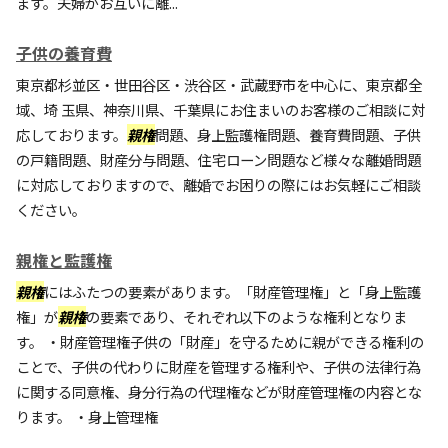
ます。夫婦がお互いに離...
子供の養育費
東京都杉並区・世田谷区・渋谷区・武蔵野市を中心に、東京都全
域、埼 玉県、神奈川県、千葉県にお住まいのお客様のご相談に対
応しております。
親権
問題、身上監護権問題、養育費問題、子供
の戸籍問題、財産分与問題、住宅ローン問題など様々な離婚問題
に対応しておりますので、離婚でお困りの際にはお気軽にご相談
ください。
親権と監護権
親権
にはふたつの要素があります。「財産管理権」と「身上監護
権」が
親権
の要素であり、それぞれ以下のような権利となりま
す。 ・財産管理権子供の「財産」を守るために親ができる権利の
ことで、子供の代わりに財産を管理する権利や、子供の法律行為
に関する同意権、身分行為の代理権などが財産管理権の内容とな
ります。 ・身上管理権