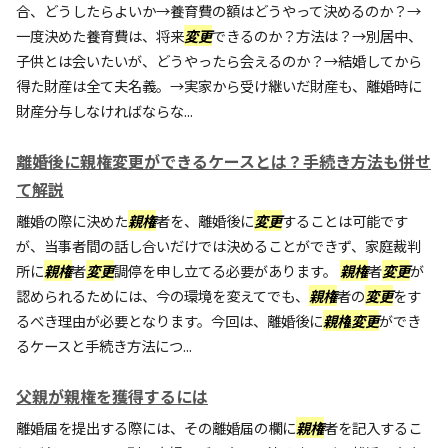
合、どうしたらよいか→養育費の額はどうやって決めるのか？→
一度決めた養育費は、将来
変更
できるのか？方法は？→別居中、
子供とは会いたいが、どうやったら会えるのか？→結婚してから
得た財産は全て夫名義。→実家から受け継いだ財産も、離婚時に
財産分与しなければならな...
離婚後に親権変更ができるケースとは？手続き方法も併せ
て解説
離婚の際に決めた
親権
者を、離婚後に
変更
することは可能です
が、当事者間の話し合いだけでは決めることができず、家庭裁判
所に
親権
者
変更
調停を申し立てる必要があります。
親権
者
変更
が
認められるためには、今の環境を変えてでも、
親権
者の
変更
をす
るべき理由が必要となります。今回は、離婚後に
親権
変更
ができ
るケースと手続き方法につ...
父親が親権を獲得するには
離婚届を提出する際には、その離婚届の欄に
親権
者を記入するこ