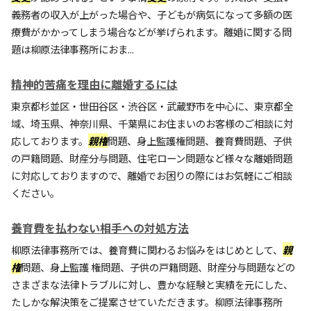
義務者の収入が上がった場合や、子どもが病気になって多額の医
療費がかかってしまう場合などが挙げられます。離婚に関する問
題は柳原法律事務所におま...
精神的苦痛を理由に離婚するには
東京都杉並区・世田谷区・渋谷区・武蔵野市を中心に、東京都全
域、埼玉県、神奈川県、千葉県にお住まいのお客様のご相談に対
応しております。
親権
問題、身上監護権問題、養育費問題、子供
の戸籍問題、財産分与問題、住宅ローン問題など様々な離婚問題
に対応しておりますので、離婚でお困りの際にはお気軽にご相談
ください。
養育費を払わない相手への対処方法
柳原法律事務所では、養育費に関わるお悩みをはじめとして、
親
権
問題、身上監護 権問題、子供の戸籍問題、財産分与問題などの
さまざまな法律トラブルに対し、豊かな経験と実績を元にした、
たしかな解決策をご提案させていただきます。柳原法律事務所