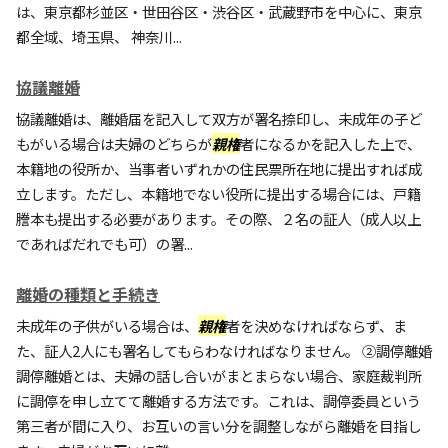
は、東京都杉並区・世田谷区・渋谷区・武蔵野市を中心に、東京
都全域、埼玉県、 神奈川...
協議離婚
協議離婚は、離婚届を記入して双方が署名捺印し、未成年の子ど
もがいる場合は夫婦のどちらが
親権
者になるかを記入した上で、
本籍地の役所か、当事者いずれかの住民票所在地に提出すれば成
立します。ただし、本籍地でない役所に提出する場合には、戸籍
謄本も提出する必要があります。その際、２名の証人（成人以上
であればだれでも可）の署...
離婚の種類と手続き
未成年の子供がいる場合は、
親権
者を決めなければならず、ま
た、証人2人にも署名してもらわなければなりません。 ②調停離婚
調停離婚とは、夫婦の話し合いがまとまらない場合、家庭裁判所
に調停を申し立てて離婚する方法です。これは、調停委員という
第三者が間に入り、お互いの言い分を調整しながら離婚を目指し