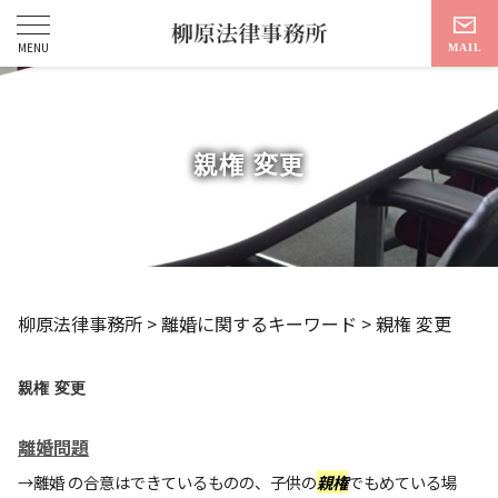
親権 変更
柳原法律事務所
>
離婚に関するキーワード
>
親権 変更
親権 変更
離婚問題
→離婚 の合意はできているものの、子供の
親権
でもめている場