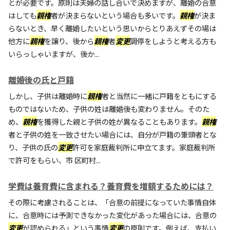
とが必要です。原則は夫婦の話し合いで決めますが、離婚の合意
はしても
親権
者が決まらないという場合も多いです。
親権
が決ま
らないとき、早く離婚したいという思いからとりあえずその場は
他方に
親権
を譲り、後から
親権
者
変更
調停をしようと考える方も
いらっしゃいますが、後か...
離婚後の氏と戸籍
しかし、子供は離婚時に
親権
者と当然に一緒に戸籍をともにする
ものではないため、子供の姓は離婚後も変わりません。そのた
め、
親権
を獲得した親と子供の姓が異なることもあります。
親権
者と子供の姓を一致させたい場合には、自分が戸籍の筆頭者とな
り、子供の氏の
変更
許可を家庭裁判所に申立てます。家庭裁判所
で許可をもらい、市 区町村...
学費は養育費に含まれる？養育費を増額するためには？
その際に考慮されることは、「合意の前提になっていた事情自体
に、合意時には予測できなかった変化があった場合には、合意の
変更
が認められる」という事情
変更
の原則です。例えば、支払い