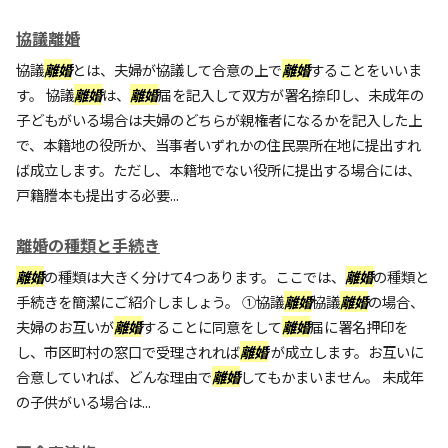
協議離婚
協議
離婚
とは、夫婦が協議して合意の上で
離婚
することをいいま
す。 協議
離婚
は、
離婚
届を記入して双方が署名捺印し、未成年の
子どもがいる場合は夫婦のどちらが親権者になるかを記入した上
で、本籍地の役所か、当事者いずれかの住民票所在地に提出すれ
ば成立します。ただし、本籍地でない役所に提出する場合には、
戸籍謄本も提出する必要...
離婚の種類と手続き
離婚
の種類は大きく分けて4つあります。ここでは、
離婚
の種類と
手続きを簡潔にご紹介しましょう。 ①協議
離婚
協議
離婚
の場合、
夫婦のお互いが
離婚
することに同意をして
離婚
届に署名押印を
し、市区町村の窓口で受理されれば
離婚
が成立します。お互いに
合意していれば、どんな理由で
離婚
してもかまいません。 未成年
の子供がいる場合は...