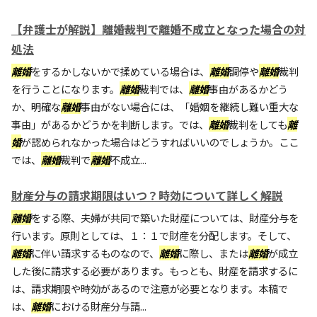
【弁護士が解説】離婚裁判で離婚不成立となった場合の対
処法
離婚
をするかしないかで揉めている場合は、
離婚
調停や
離婚
裁判
を行うことになります。
離婚
裁判では、
離婚
事由があるかどう
か、明確な
離婚
事由がない場合には、「婚姻を継続し難い重大な
事由」があるかどうかを判断します。では、
離婚
裁判をしても
離
婚
が認められなかった場合はどうすればいいのでしょうか。ここ
では、
離婚
裁判で
離婚
不成立...
財産分与の請求期限はいつ？時効について詳しく解説
離婚
をする際、夫婦が共同で築いた財産については、財産分与を
行います。原則としては、１：１で財産を分配します。そして、
離婚
に伴い請求するものなので、
離婚
に際し、または
離婚
が成立
した後に請求する必要があります。もっとも、財産を請求するに
は、請求期限や時効があるので注意が必要となります。本稿で
は、
離婚
における財産分与請...