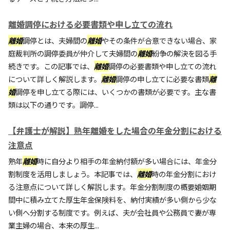
離婚調停における必要書類や申し立ての流れ
離婚
調停とは、夫婦間の
離婚
やその条件が合意できない場合、家
庭裁判所の調停委員が仲介して夫婦間の
離婚
紛争の解決を図る手
続きです。この記事では、
離婚
調停の必要書類や申し立ての流れ
について詳しく解説します。
離婚
調停の申し立てに必要な書類
離
婚
調停を申し立てる際には、いくつかの書類が必要です。主な書
類は以下の通りです。調停...
【弁護士が解説】熟年離婚をした場合の年金分割における
注意点
熟年
離婚
時に自分より相手の年金納付額が多い場合には、年金分
割制度を活用しましょう。本記事では、
離婚
時の年金分割におけ
る注意点について詳しく解説します。年金分割制度の概要婚姻期
間中に積み立てた厚生年金保険料を、納付実績が多い側から少な
い側へ分割する制度です。例えば、夫が会社員や公務員で妻が専
業主婦の場合、本来の厚生...