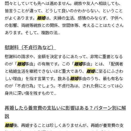
悶々としていても先へは進めません。親族や友人へ相談しても、
皆言うことが違って、どうして良いのかわからない、ということ
がよくあります。
離婚
は、夫婦の生活、感情のみならず、子供へ
の影響、両親等親族との関係、世間体等、考えることはたくさん
あります。そして、複数の法...
慰謝料（不貞行為など）
慰謝料の請求や、金額を決定するにあたって、非常に重要となる
のが「
離婚
事由」の有無です。この「
離婚
事由」とは、「配偶者
と結婚生活を継続できないほど重大であり、
離婚
に至るにふさわ
しい理由」を指す言葉です。数ある
離婚
事由のうち、最も有名な
のが「不貞行為」でしょう。不貞行為は、された側にとっては心
身共に深い傷を残すもので...
再婚したら養育費の支払いに影響はある？パターン別に解
説
離婚
後、再婚することは珍しくありませんが、再婚が養育費の支