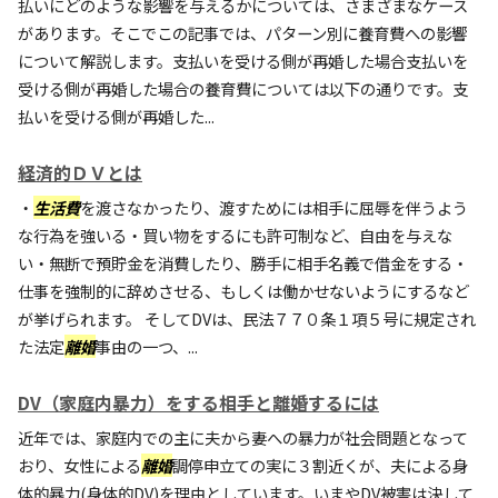
払いにどのような影響を与えるかについては、さまざまなケース
があります。そこでこの記事では、パターン別に養育費への影響
について解説します。支払いを受ける側が再婚した場合支払いを
受ける側が再婚した場合の養育費については以下の通りです。支
払いを受ける側が再婚した...
経済的ＤＶとは
・
生活費
を渡さなかったり、渡すためには相手に屈辱を伴うよう
な行為を強いる・買い物をするにも許可制など、自由を与えな
い・無断で預貯金を消費したり、勝手に相手名義で借金をする・
仕事を強制的に辞めさせる、もしくは働かせないようにするなど
が挙げられます。 そしてDVは、民法７７０条１項５号に規定され
た法定
離婚
事由の一つ、...
DV（家庭内暴力）をする相手と離婚するには
近年では、家庭内での主に夫から妻への暴力が社会問題となって
おり、女性による
離婚
調停申立ての実に３割近くが、夫による身
体的暴力(身体的DV)を理由としています。いまやDV被害は決して