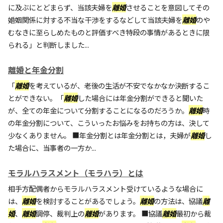
に及ぶにとどまらず、当該夫婦を
離婚
させることを意図してその
婚姻関係に対する不当な干渉をするなどして当該夫婦を
離婚
のや
むなきに至らしめたものと評価すべき特段の事情があるときに限
られる」と判断しました...
離婚と年金分割
「
離婚
を考えているが、老後の生活が不安でなかなか決断するこ
とができない。「
離婚
した場合には年金分割ができると聞いた
が、全ての年金について分割することになるのだろうか。
離婚
時
の年金分割について、こういったお悩みをお持ちの方は、決して
少なくありません。 ■年金分割とは年金分割とは，夫婦が
離婚
し
た場合に、当事者の一方か...
モラルハラスメント（モラハラ）とは
相手方配偶者からモラルハラスメント受けているような場合に
は、
離婚
を検討することがあるでしょう。
離婚
の方法は、協議
離
婚
、
離婚
調停、裁判上の
離婚
があります。 ■協議
離婚
最初から裁