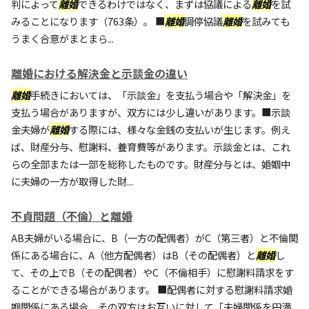
判によって
離婚
できるわけではなく、まずは協議による
離婚
を試
みることになります（763条）。 ■
離婚
調停協議
離婚
を試みても
うまく合意がまとまら...
離婚における解決金と示談金の違い
離婚
手続きにおいては、「示談金」を支払う場合や「解決金」を
支払う場合がありますが、双方には少し違いがあります。■示談
金夫婦が
離婚
する際には、様々な金銭の支払いが生じます。例え
ば、財産分与、慰謝料、養育費等があります。示談金とは、これ
らの全部または一部を総称したものです。財産分与とは、婚姻中
に夫婦の一方が取得した財...
不貞問題（不倫）と離婚
AB夫婦がいる場合に、B（一方の配偶者）がC（第三者）と不倫関
係にある場合に、A（他方配偶者）はB（その配偶者）と
離婚
し
て、その上でB（その配偶者）やC（不倫相手）に慰謝料請求をす
ることができる場合があります。 ■配偶者に対する慰謝料請求婚
姻関係にある場合、その双方はお互いに対して「夫婦関係を円満