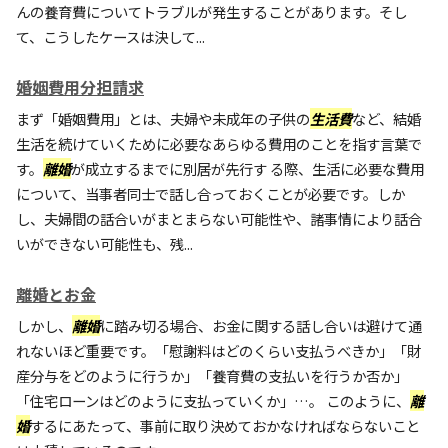
んの養育費についてトラブルが発生することがあります。そし
て、こうしたケースは決して...
婚姻費用分担請求
まず「婚姻費用」とは、夫婦や未成年の子供の
生活費
など、結婚
生活を続けていくために必要なあらゆる費用のことを指す言葉で
す。
離婚
が成立するまでに別居が先行す る際、生活に必要な費用
について、当事者同士で話し合っておくことが必要です。しか
し、夫婦間の話合いがまとまらない可能性や、諸事情により話合
いができない可能性も、残...
離婚とお金
しかし、
離婚
に踏み切る場合、お金に関する話し合いは避けて通
れないほど重要です。「慰謝料はどのくらい支払うべきか」「財
産分与をどのように行うか」「養育費の支払いを行うか否か」
「住宅ローンはどのように支払っていくか」…。 このように、
離
婚
するにあたって、事前に取り決めておかなければならないこと