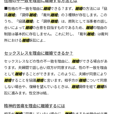
性格の不一致を理由に離婚する方法とは
■性格の不一致を理由に
離婚
できる？まず、
離婚
の方法には「協
議
離婚
」「調停
離婚
」「裁判
離婚
」の３種類が存在します。この
うち、「協議
離婚
」と「調停
離婚
」は、原則として当事者の話し
合いによって
離婚
の合意を目指すものであるため、
離婚
の理由の
制限は基本的に存在しません。 これに対し、「裁判
離婚
」は裁判
所における
離婚
訴訟によ...
セックスレスを理由に離婚できるか？
セックスレスなどの性の不一致を理由に、
離婚
ができる場合があ
ります。夫婦間で話し合い双方が同意すれば、性の不一致を理由
として
離婚
することができます。このように、夫婦が同意により
離婚
することを協議
離婚
と言います。相手方が
離婚
について同意
しない場合や、復縁を望んでいるときは、
離婚
調停を経て
離婚
訴
訟に進みます。性交渉は結...
精神的苦痛を理由に離婚するには
相手が
離婚
に同意していない場合に、
離婚
をするため理由が必要