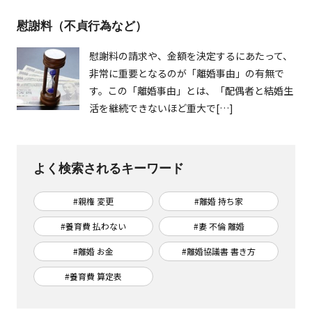
慰謝料（不貞行為など）
慰謝料の請求や、金額を決定するにあたって、
非常に重要となるのが「離婚事由」の有無で
す。この「離婚事由」とは、「配偶者と結婚生
活を継続できないほど重大で[…]
よく検索されるキーワード
#親権 変更
#離婚 持ち家
#養育費 払わない
#妻 不倫 離婚
#離婚 お金
#離婚協議書 書き方
#養育費 算定表