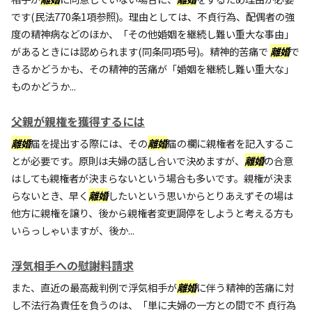
です(民法770条1項参照)。理由としては、不貞行為、配偶者の強
度の精神病などのほか、「その他婚姻を継続し難い重大な事由」
があるときには認められます(同条同項5号)。精神的苦痛で
離婚
で
きるかどうかも、その精神的苦痛が「婚姻を継続し難い重大な」
ものかどうか...
父親が親権を獲得するには
離婚
届を提出する際には、その
離婚
届の欄に親権者を記入するこ
とが必要です。原則は夫婦の話し合いで決めますが、
離婚
の合意
はしても親権者が決まらないという場合も多いです。親権が決ま
らないとき、早く
離婚
したいという思いからとりあえずその場は
他方に親権を譲り、後から親権者変更調停をしようと考える方も
いらっしゃいますが、後か...
浮気相手への慰謝料請求
また、直近の最高裁判例で浮気相手が
離婚
に伴う精神的苦痛に対
し不法行為責任を負うのは、「単に夫婦の一方との間で不 貞行為