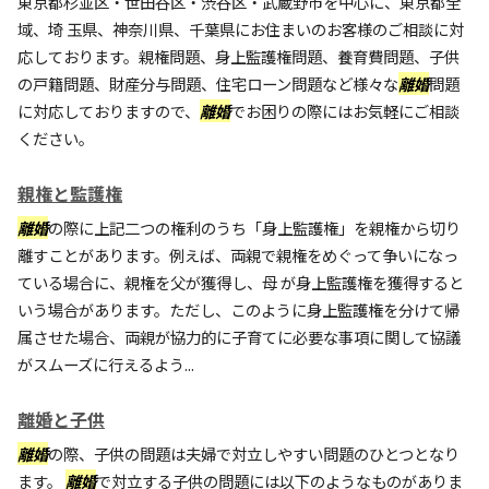
東京都杉並区・世田谷区・渋谷区・武蔵野市を中心に、東京都全
域、埼 玉県、神奈川県、千葉県にお住まいのお客様のご相談に対
応しております。親権問題、身上監護権問題、養育費問題、子供
の戸籍問題、財産分与問題、住宅ローン問題など様々な
離婚
問題
に対応しておりますので、
離婚
でお困りの際にはお気軽にご相談
ください。
親権と監護権
離婚
の際に上記二つの権利のうち「身上監護権」を親権から切り
離すことがあります。例えば、両親で親権をめぐって争いになっ
ている場合に、親権を父が獲得し、母 が身上監護権を獲得すると
いう場合があります。ただし、このように身上監護権を分けて帰
属させた場合、両親が協力的に子育てに必要な事項に関して協議
がスムーズに行えるよう...
離婚と子供
離婚
の際、子供の問題は夫婦で対立しやすい問題のひとつとなり
ます。
離婚
で対立する子供の問題には以下のようなものがありま