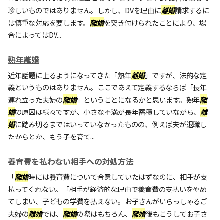
珍しいものではありません。しかし、DVを理由に
離婚
請求するに
は慎重な対応を要します。
離婚
を突き付けられたことにより、場
合によってはDV...
熟年離婚
近年話題に上るようになってきた「熟年
離婚
」ですが、法的な定
義というものはありません。ここであえて定義するならば「長年
連れ立った夫婦の
離婚
」ということになるかと思います。熟年
離
婚
の原因は様々ですが、小さな不満が長年蓄積していながら、
離
婚
に踏み切るまではいっていなかったものの、例えば夫が退職し
たからとか、もう子を育て...
養育費を払わない相手への対処方法
「
離婚
時には養育費について合意していたはずなのに、相手が支
払ってくれない。「相手が経済的な理由で養育費の支払いをやめ
てしまい、子どもの学費を払えない。お子さんがいらっしゃるご
夫婦の
離婚
では、
離婚
の際はもちろん、
離婚
後もこうしてお子さ