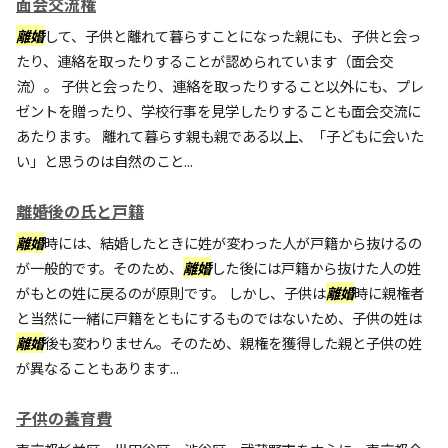
面会交流権
離婚
して、子供と離れて暮らすことになった親にも、子供と会っ
たり、連絡を取ったりすることが認められています（面会交
流）。 子供と会ったり、連絡を取ったりすること以外にも、プレ
ゼントを贈ったり、学校行事を見学したりすることも面会交流に
あたります。 離れて暮らす親も親である以上、「子どもに会いた
い」と思うのは自然のこと...
離婚後の氏と戸籍
離婚
時には、結婚したときに姓が変わった人が戸籍から抜けるの
が一般的です。そのため、
離婚
した後には戸籍から抜けた人の姓
がもとの姓に戻るのが原則です。 しかし、子供は
離婚
時に親権者
と当然に一緒に戸籍をともにするものではないため、子供の姓は
離婚
後も変わりません。そのため、親権を獲得した親と子供の姓
が異なることもあります...
子供の養育費