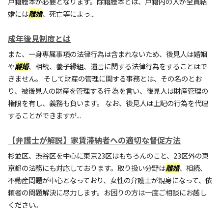
戸籍謄本が必要となります。除籍謄本とは、戸籍内の人が全員結
婚には
離婚
、死亡等によっ...
成年後見制度とは
また、一身専属事項の法律行為は含まれないため、後見人は婚姻
や
離婚
、相続、養子縁組、遺言に関する法律行為をすることはで
きません。 そして財産の管理に関する事務とは、その名のとお
り、被後見人の財産を管理する行 為を言い、後見人は財産管理の
権限を有し、義務も負います。 なお、後見人は上記の行為を代理
することができますが...
【弁護士が解説】家賃滞納者への適切な督促方法
杉並区、渋谷区を中心に東京23区はもちろんのこと、23区外の東
京都の法務にも対応しております。取り扱い分野は
離婚
、相続、
不動産問題が中心となっており、女性の弁護士が親身になって、依
頼者の問題解決に尽力します。お困りの方は一度ご相談にお越し
ください。