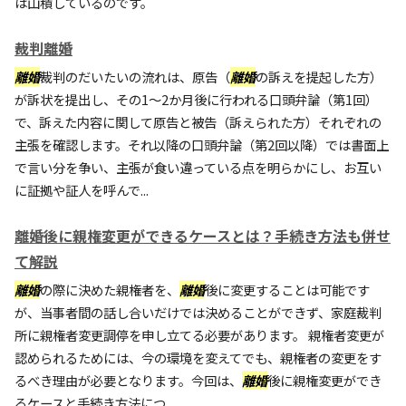
は山積しているのです。
裁判離婚
離婚
裁判のだいたいの流れは、原告（
離婚
の訴えを提起した方）
が訴状を提出し、その1～2か月後に行われる口頭弁論（第1回）
で、訴えた内容に関して原告と被告（訴えられた方）それぞれの
主張を確認します。それ以降の口頭弁論（第2回以降）では書面上
で言い分を争い、主張が食い違っている点を明らかにし、お互い
に証拠や証人を呼んで...
離婚後に親権変更ができるケースとは？手続き方法も併せ
て解説
離婚
の際に決めた親権者を、
離婚
後に変更することは可能です
が、当事者間の話し合いだけでは決めることができず、家庭裁判
所に親権者変更調停を申し立てる必要があります。 親権者変更が
認められるためには、今の環境を変えてでも、親権者の変更をす
るべき理由が必要となります。今回は、
離婚
後に親権変更ができ
るケースと手続き方法につ...