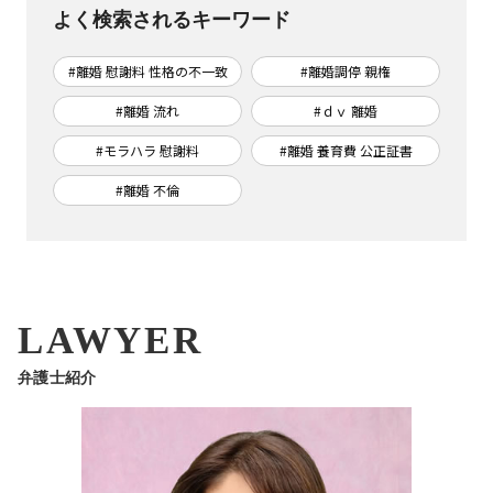
よく検索されるキーワード
#離婚 慰謝料 性格の不一致
#離婚調停 親権
#離婚 流れ
#ｄｖ 離婚
#モラハラ 慰謝料
#離婚 養育費 公正証書
#離婚 不倫
LAWYER
弁護士紹介