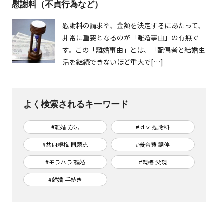
慰謝料（不貞行為など）
慰謝料の請求や、金額を決定するにあたって、
非常に重要となるのが「離婚事由」の有無で
す。この「離婚事由」とは、「配偶者と結婚生
活を継続できないほど重大で[…]
よく検索されるキーワード
#離婚 方法
#ｄｖ 慰謝料
#共同親権 問題点
#養育費 調停
#モラハラ 離婚
#親権 父親
#離婚 手続き